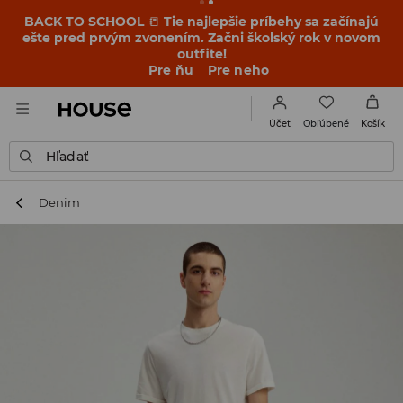
BACK TO SCHOOL
📒
Tie najlepšie príbehy sa začínajú
ešte pred prvým zvonením. Začni školský rok v novom
outfite!
Pre ňu
Pre neho
Obľúbené
Účet
Košík
Hľadať
Denim