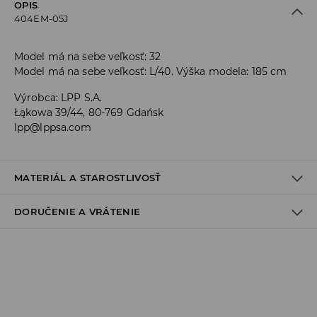
OPIS
404EM-05J
Model má na sebe veľkosť: 32
Model má na sebe veľkosť: L/40. Výška modela: 185 cm
Výrobca
:
LPP S.A.
Łąkowa 39/44, 80-769 Gdańsk
lpp@lppsa.com
MATERIÁL A STAROSTLIVOSŤ
DORUČENIE A VRÁTENIE
Materiál I
:
99% BAVLNA, 1% ELASTAN
PRAŤ V PRÁČKE, MAX. TEPLOTA 30°C
Zásada dodania
VÝROBOK SA NESMIE BIELIŤ
Osobný odber v predajni
VÝROBOK SA NESMIE SUŠIŤ V BUBNOVEJ SUŠIČKE
ZADARMO
1-6 pracovné dni