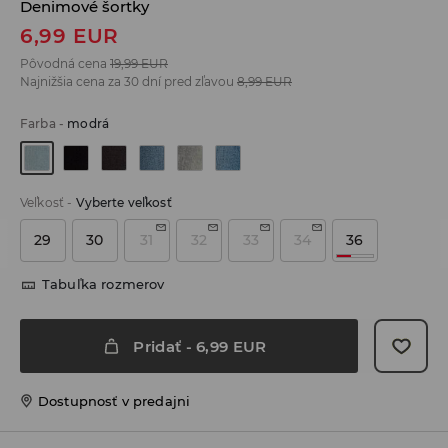
Denimové šortky
6,99
EUR
Pôvodná cena
19,99
EUR
Najnižšia cena za 30 dní pred zľavou
8,99
EUR
Farba
-
modrá
Veľkosť
-
Vyberte veľkosť
29
30
31
32
33
34
36
Tabuľka rozmerov
Pridať
-
6,99
EUR
Dostupnosť v predajni