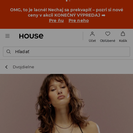
OMG, to je lacné! Nechaj sa prekvapiť – pozri si nové
ceny v akcii KONEČNÝ VÝPREDAJ ➡️
Pre ňu
Pre neho
Obľúbené
Účet
Košík
Hľadať
Dvojdielne