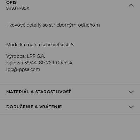
OPIS
949JH-99X
kovové detaily so strieborným odtieňom
Modelka má na sebe veľkosť: S
Výrobca
:
LPP S.A.
Łąkowa 39/44, 80-769 Gdańsk
lpp@lppsa.com
MATERIÁL A STAROSTLIVOSŤ
DORUČENIE A VRÁTENIE
85% POLYESTER, 15% ELASTAN
Zásada dodania
Osobný odber v predajni