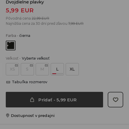
Dvojdielne plavky
5,99
EUR
Pôvodná cena
22,99
EUR
Najnižšia cena za 30 dní pred zľavou
7,99
EUR
Farba
-
čierna
Veľkosť
-
Vyberte veľkosť
XS
S
M
L
XL
Tabuľka rozmerov
Pridať
-
5,99
EUR
Dostupnosť v predajni