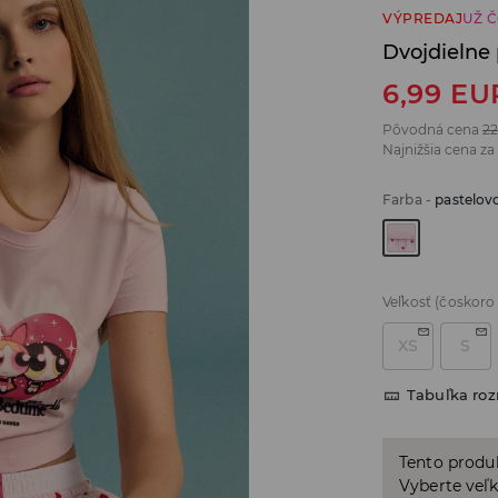
VÝPREDAJ
UŽ 
Dvojdielne
6,99
EU
Pôvodná cena
22
Najnižšia cena za
Farba
-
pastelov
Veľkosť
(čoskoro
XS
S
Tabuľka ro
Tento produ
Vyberte veľk