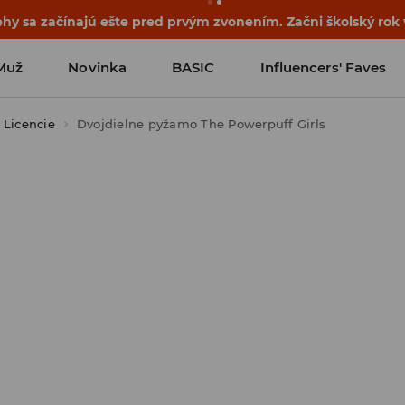
ehy sa začínajú ešte pred prvým zvonením. Začni školský rok
Muž
Novinka
BASIC
Influencers' Faves
Licencie
Dvojdielne pyžamo The Powerpuff Girls