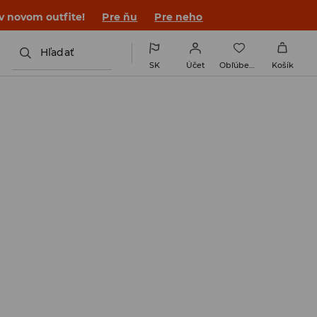
 v novom outfite!
Pre ňu
Pre neho
Hľadať
SK
Účet
Obľúbené
Košík