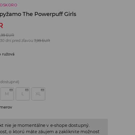
ČOSKORO
 pyžamo The Powerpuff Girls
R
,99
EUR
 30 dní pred zľavou
7,99
EUR
o ružová
 dostupné)
M
L
XL
zmerov
kt nie je momentálne v e-shope dostupný.
osť, o ktorú máte záujem a zakliknite možnosť