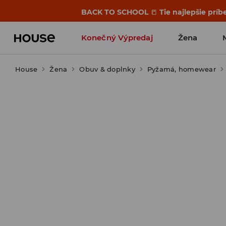
BACK TO SCHOOL
📒
Tie najlepšie príb
Konečný Výpredaj
Žena
House
Žena
Obuv & doplnky
Pyžamá, homewear