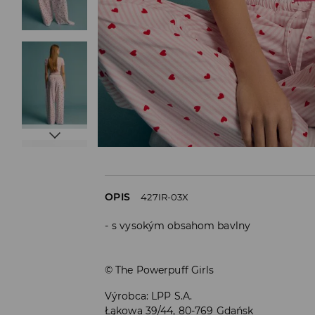
OPIS
427IR-03X
s vysokým obsahom bavlny
© The Powerpuff Girls
Výrobca
:
LPP S.A.
Łąkowa 39/44, 80-769 Gdańsk