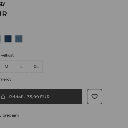
gy
UR
 veľkosť
M
L
XL
zmerov
Pridať
-
35,99
EUR
v predajni