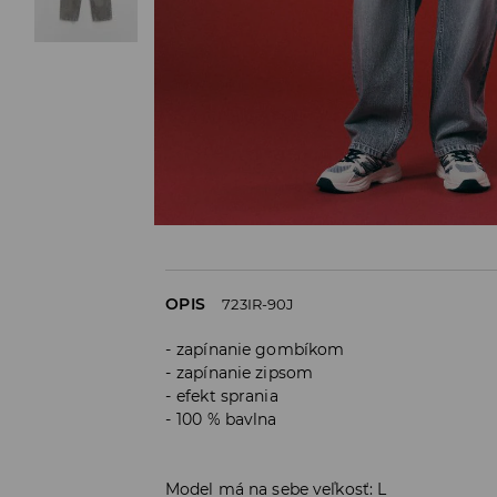
OPIS
723IR-90J
zapínanie gombíkom
zapínanie zipsom
efekt sprania
100 % bavlna
Model má na sebe veľkosť: L