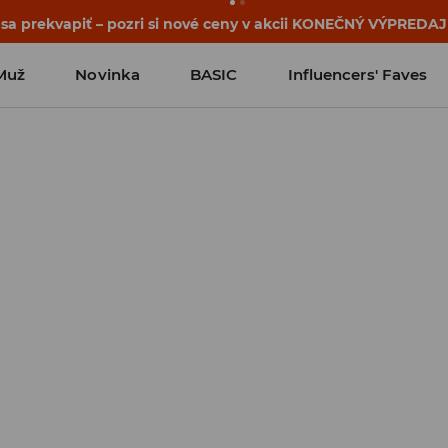
 sa prekvapiť – pozri si nové ceny v akcii KONEČNÝ VÝPREDAJ
Muž
Novinka
BASIC
Influencers' Faves