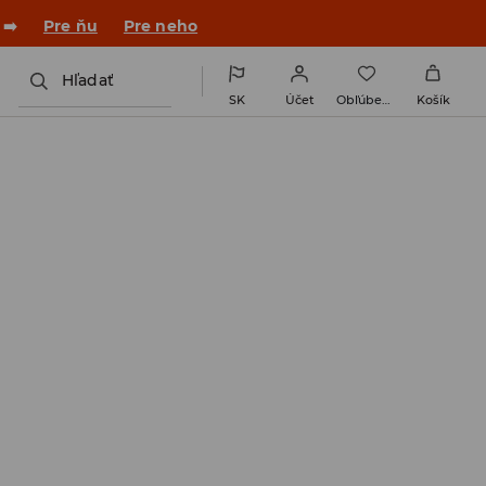
 ➡️
Pre ňu
Pre neho
Hľadať
SK
Účet
Obľúbené
Košík