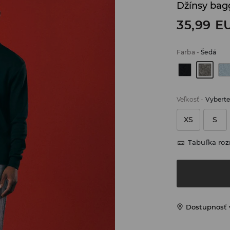
Džínsy bag
35,99
E
Farba
-
Šedá
Veľkosť
-
Vyberte
XS
S
Tabuľka ro
Dostupnosť 