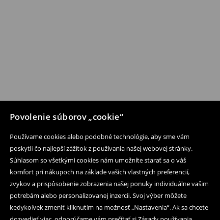
Povolenie súborov „cookie“
Používame cookies alebo podobné technológie, aby sme vám
poskytli čo najlepší zážitok z používania našej webovej stránky.
Súhlasom so všetkými cookies nám umožníte starať sa o váš
komfort pri nákupoch na základe vašich vlastných preferencií,
zvykov a prispôsobenie zobrazenia našej ponuky individuálne vašim
potrebám alebo personalizovanej inzercii. Svoj výber môžete
kedykoľvek zmeniť kliknutím na možnosť „Nastavenia“. Ak sa chcete
dozvedieť viac, odporúčame vám prečítať si Zásady používania