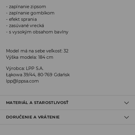
zapínanie zipsom
zapínanie gombíkom
efekt sprania
zasúvané vrecká
s vysokým obsahom bavlny
Model má na sebe veľkosť: 32
Výška modela: 184 cm
Výrobca
:
LPP S.A.
Łąkowa 39/44, 80-769 Gdańsk
lpp@lppsa.com
MATERIÁL A STAROSTLIVOSŤ
DORUČENIE A VRÁTENIE
PRVÝ MATERIÁL
:
99% BAVLNA, 1% ELASTAN
Zásada dodania