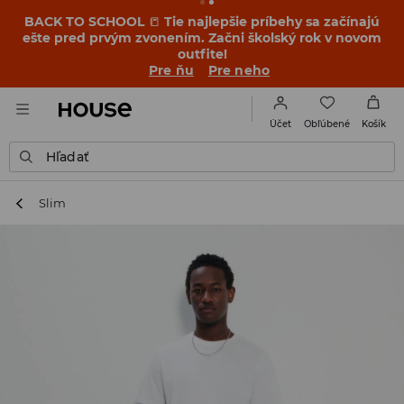
BACK TO SCHOOL
📒
Tie najlepšie príbehy sa začínajú
ešte pred prvým zvonením. Začni školský rok v novom
outfite!
Pre ňu
Pre neho
Obľúbené
Účet
Košík
Hľadať
Slim