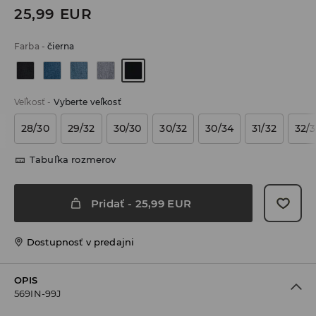
25,99
EUR
Farba
-
čierna
Veľkosť
-
Vyberte veľkosť
28/30
29/32
30/30
30/32
30/34
31/32
32/
Tabuľka rozmerov
Pridať
-
25,99
EUR
Dostupnosť v predajni
OPIS
569IN-99J