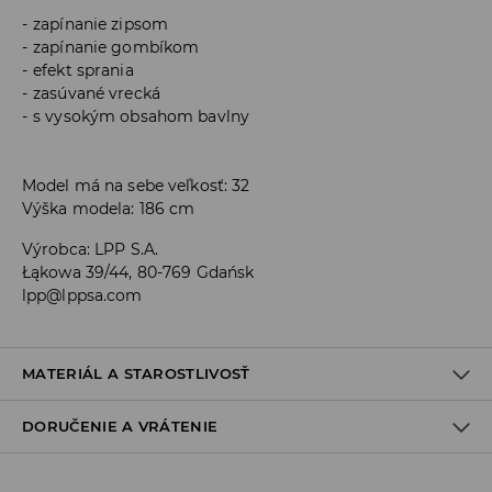
zapínanie zipsom
zapínanie gombíkom
efekt sprania
zasúvané vrecká
s vysokým obsahom bavlny
Model má na sebe veľkosť: 32
Výška modela: 186 cm
Výrobca
:
LPP S.A.
Łąkowa 39/44, 80-769 Gdańsk
lpp@lppsa.com
MATERIÁL A STAROSTLIVOSŤ
DORUČENIE A VRÁTENIE
PRVÝ MATERIÁL
:
99% BAVLNA, 1% ELASTAN
Zásada dodania