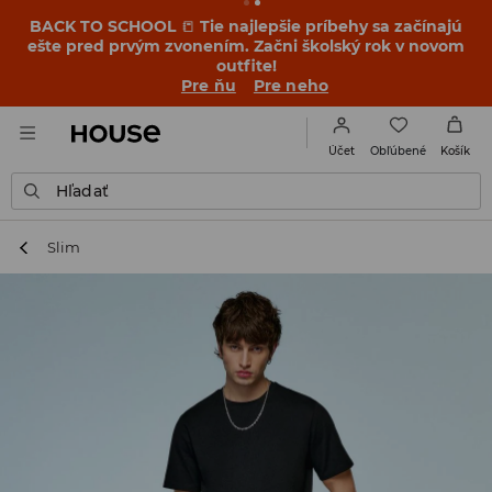
BACK TO SCHOOL
📒
Tie najlepšie príbehy sa začínajú
ešte pred prvým zvonením. Začni školský rok v novom
outfite!
Pre ňu
Pre neho
Obľúbené
Účet
Košík
Hľadať
Slim