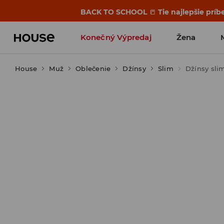
BACK TO SCHOOL
📒
Tie najlepšie príb
Konečný Výpredaj
Žena
House
Muž
Oblečenie
Džínsy
Slim
Džínsy sli