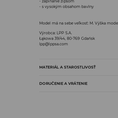
zapínanie zipsom
s vysokým obsahom bavlny
Model má na sebe veľkosť: M. Výška mode
Výrobca
:
LPP S.A.
Łąkowa 39/44, 80-769 Gdańsk
lpp@lppsa.com
MATERIÁL A STAROSTLIVOSŤ
PRVÝ MATERIÁL
:
93% BAVLNA, 5% POLYESTER,
DORUČENIE A VRÁTENIE
VÝROBOK SA NESMIE BIELIŤ
Zásada dodania
ŽEHLIŤ PRI MAX. 110°C - BEZ PARY
Osobný odber v predajni
NEČISTIŤ CHEMICKY
ZADARMO