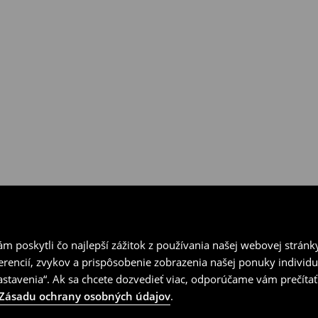
ní v kamenných predajniach
vrátenia.
 poskytli čo najlepší zážitok z používania našej webovej stránk
erencií, zvykov a prispôsobenie zobrazenia našej ponuky individu
tavenia“. Ak sa chcete dozvedieť viac, odporúčame vám prečítať
Zásadu ochrany osobných údajov
.