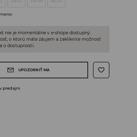
32
34/32
34/34
36/32
zmerov
kt nie je momentálne v e-shope dostupný.
osť, o ktorú máte záujem a zakliknite možnosť
a o dostupnosti.
UPOZORNIŤ MA
v predajni