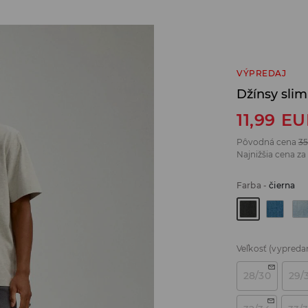
VÝPREDAJ
Džínsy sli
11,99
EU
Pôvodná cena
35
Najnižšia cena za
Farba
-
čierna
Veľkosť
(vypreda
28/30
29/