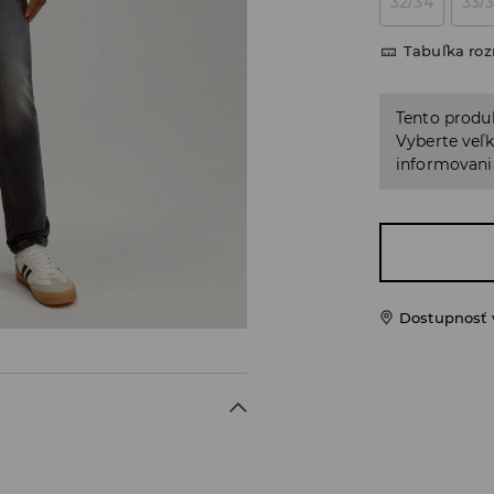
32/34
33/
Tabuľka ro
Tento produ
Vyberte veľk
informovani
Dostupnosť 