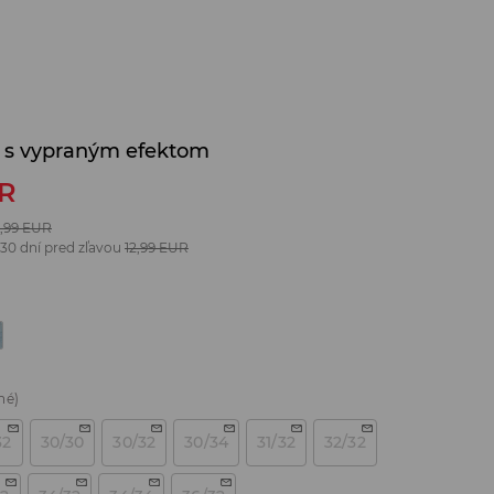
m s vypraným efektom
R
,99
EUR
 30 dní pred zľavou
12,99
EUR
né)
32
30/30
30/32
30/34
31/32
32/32