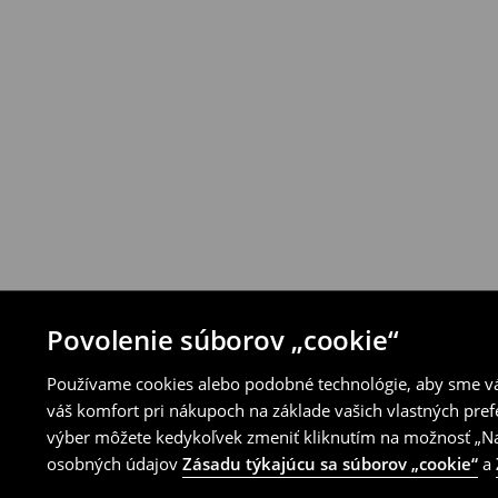
Produkty môžeš bezplatne vrátiť do 30 d
House alebo využitím ostatných spôsobov 
⟶
Pravidlá vrátenia
Povolenie súborov „cookie“
Používame cookies alebo podobné technológie, aby sme vám
váš komfort pri nákupoch na základe vašich vlastných pref
výber môžete kedykoľvek zmeniť kliknutím na možnosť „Nas
osobných údajov
Zásadu týkajúcu sa súborov „cookie“
a