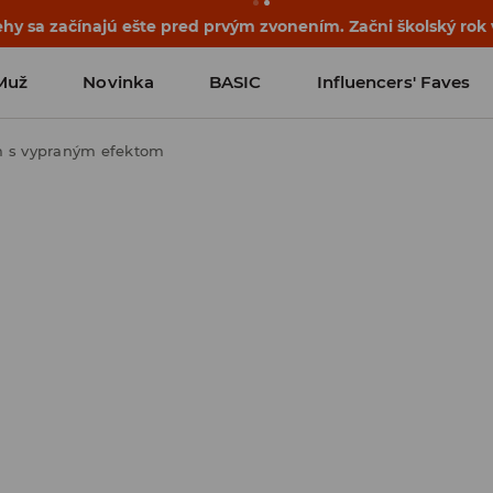
ehy sa začínajú ešte pred prvým zvonením. Začni školský rok
Muž
Novinka
BASIC
Influencers' Faves
m s vypraným efektom