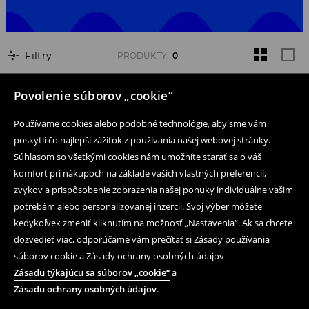
Filtry
PRODUKTY
:
0
Nie sú žiadne produkty spĺňajúce tieto kritérá
Povolenie súborov „cookie“
Používame cookies alebo podobné technológie, aby sme vám
poskytli čo najlepší zážitok z používania našej webovej stránky.
Súhlasom so všetkými cookies nám umožníte starať sa o váš
Následujte nás
komfort pri nákupoch na základe vašich vlastných preferencií,
zvykov a prispôsobenie zobrazenia našej ponuky individuálne vašim
potrebám alebo personalizovanej inzercii. Svoj výber môžete
Pomoc a kontakt
kedykoľvek zmeniť kliknutím na možnosť „Nastavenia“. Ak sa chcete
dozvedieť viac, odporúčame vám prečítať si Zásady používania
Nákup produktov on-line
súborov cookie a Zásady ochrany osobných údajov
Obchodné podmienky a ochrana osobných údajov
Zásadu týkajúcu sa súborov „cookie“
a
Zásadu ochrany osobných údajov
.
Právne záležitosti