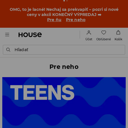
OMG, to je lacné! Nechaj sa prekvapiť – pozri si nové
ceny v akcii KONEČNÝ VÝPREDAJ ➡️
Pre ňu
Pre neho
Obľúbené
Účet
Košík
Hľadať
Pre neho