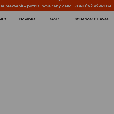
ehy sa začínajú ešte pred prvým zvonením. Začni školský rok
Muž
Novinka
BASIC
Influencers' Faves