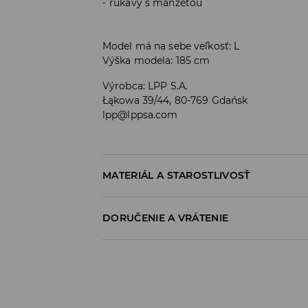
rukávy s manžetou
Model má na sebe veľkosť: L
Výška modela: 185 cm
Výrobca
:
LPP S.A.
Łąkowa 39/44, 80-769 Gdańsk
lpp@lppsa.com
MATERIÁL A STAROSTLIVOSŤ
PRVÝ MATERIÁL
:
80% BAVLNA, 20% POLYESTER
DORUČENIE A VRÁTENIE
VÝROBOK PRAŤ SAMOSTATNE ALEBO S PODOB
Zásada dodania
VÝROBOK SA NESMIE BIELIŤ
Osobný odber v predajni
ŽEHLIŤ PRI MAX. 110°C - BEZ PARY
ZADARMO