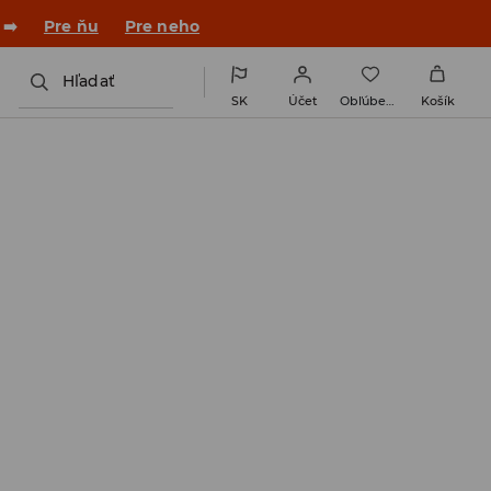
 v novom outfite!
Pre ňu
Pre neho
Hľadať
SK
Účet
Obľúbené
Košík