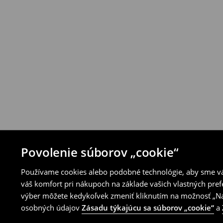
Produkty môžeš bezplatne vrátiť do 30 d
House alebo využitím ostatných spôsobov 
⟶
Pravidlá vrátenia
Povolenie súborov „cookie“
Používame cookies alebo podobné technológie, aby sme vám
váš komfort pri nákupoch na základe vašich vlastných pref
výber môžete kedykoľvek zmeniť kliknutím na možnosť „Nas
osobných údajov
Zásadu týkajúcu sa súborov „cookie“
a