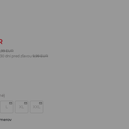
R
,99
EUR
 30 dní pred zľavou
9,99
EUR
né)
L
XL
XXL
zmerov