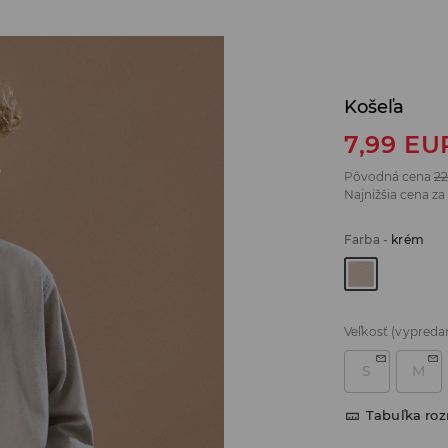
Košeľa
7,99
EU
Pôvodná cena
22
Najnižšia cena za
Farba
-
krém
Veľkosť
(vypreda
S
M
Tabuľka ro