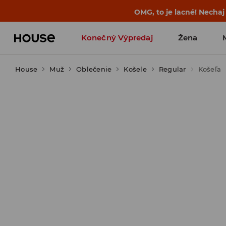
BACK TO SCHOOL
📒
Tie najlepšie príb
Konečný Výpredaj
Žena
House
Muž
Oblečenie
Košele
Regular
Košeľa