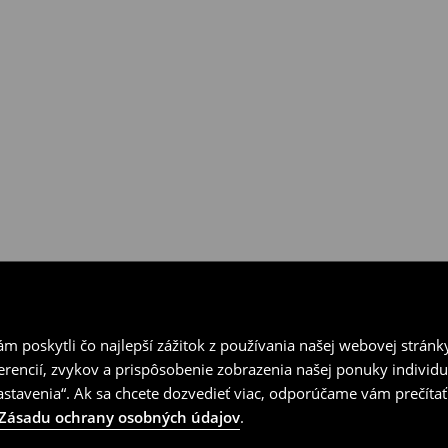
ní v kamenných predajniach
vrátenia.
 poskytli čo najlepší zážitok z používania našej webovej stránk
erencií, zvykov a prispôsobenie zobrazenia našej ponuky individu
tavenia“. Ak sa chcete dozvedieť viac, odporúčame vám prečítať
Zásadu ochrany osobných údajov
.