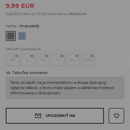
9,99
EUR
Najnižšia cena za 30 dní pred zľavou
25,99
EUR
Farba
-
tmavošedý
Veľkosť
(vypredané)
XS
S
M
L
XL
XXL
Tabuľka rozmerov
Tento produkt nie je momentálne v e-shope dostupný.
Vyberte veľkosť, o ktorú máte záujem a zakliknite možnosť
informovania o dostupnosti.
UPOZORNIŤ MA