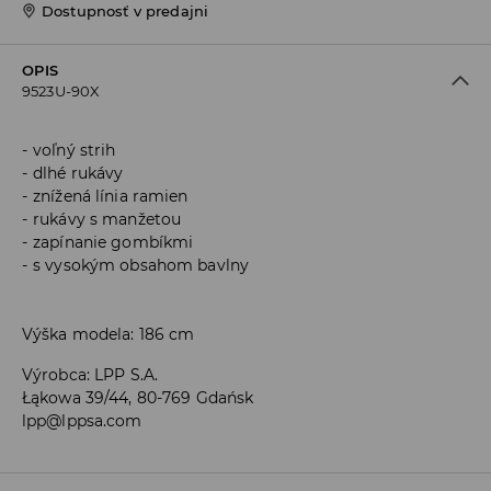
Dostupnosť v predajni
OPIS
9523U-90X
voľný strih
dlhé rukávy
znížená línia ramien
rukávy s manžetou
zapínanie gombíkmi
s vysokým obsahom bavlny
Výška modela: 186 cm
Výrobca
:
LPP S.A.
Łąkowa 39/44, 80-769 Gdańsk
lpp@lppsa.com