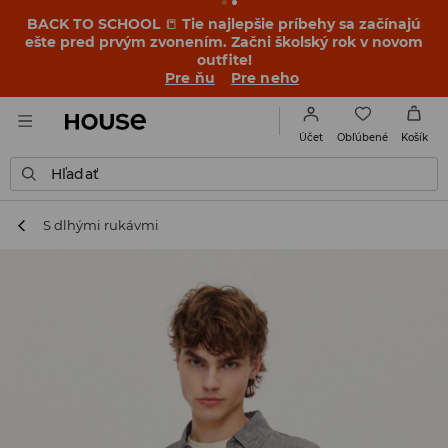
BACK TO SCHOOL
📒
Tie najlepšie príbehy sa začínajú
ešte pred prvým zvonením. Začni školský rok v novom
outfite!
Pre ňu
Pre neho
Obľúbené
Účet
Košík
Hľadať
S dlhými rukávmi