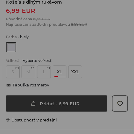
Košeľa s dlhým rukávom
6,99
EUR
Pôvodná cena
19,99
EUR
Najnižšia cena za 30 dní pred zľavou
8,99
EUR
Farba
-
biely
Veľkosť
-
Vyberte veľkosť
S
M
L
XL
XXL
Tabuľka rozmerov
Pridať
-
6,99
EUR
Dostupnosť v predajni