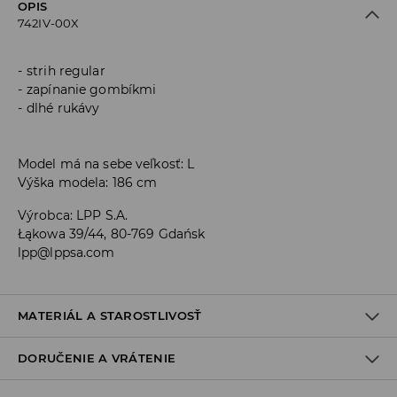
OPIS
742IV-00X
strih regular
zapínanie gombíkmi
dlhé rukávy
Model má na sebe veľkosť: L
Výška modela: 186 cm
Výrobca
:
LPP S.A.
Łąkowa 39/44, 80-769 Gdańsk
lpp@lppsa.com
MATERIÁL A STAROSTLIVOSŤ
DORUČENIE A VRÁTENIE
PRVÝ MATERIÁL
:
100% BAVLNA