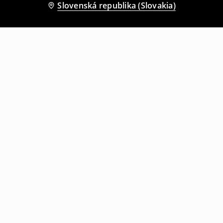
Slovenská republika (Slovakia)
Ostatní zákazníci si tiež vybrali
Košeľa s dlhým rukávom
Košeľa s dlhým rukávom
4
,
99
EUR
8
,
99
EUR