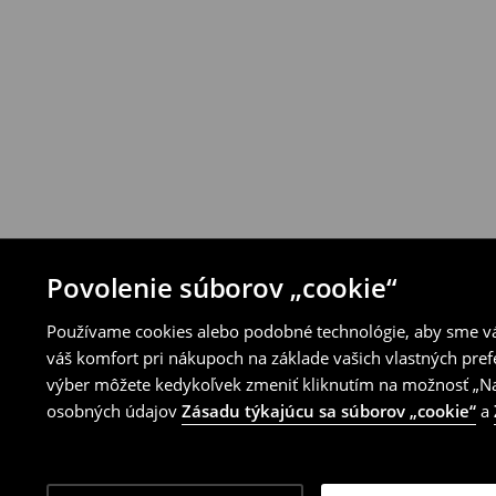
House alebo využitím ostatných spôsobov 
⟶
Pravidlá vrátenia
Povolenie súborov „cookie“
Používame cookies alebo podobné technológie, aby sme vám
váš komfort pri nákupoch na základe vašich vlastných pref
výber môžete kedykoľvek zmeniť kliknutím na možnosť „Nas
osobných údajov
Zásadu týkajúcu sa súborov „cookie“
a