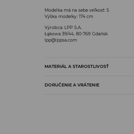
Modelka má na sebe veľkosť: S
Výška modelky: 174 cm
Výrobca
:
LPP S.A.
Łąkowa 39/44, 80-769 Gdańsk
lpp@lppsa.com
MATERIÁL A STAROSTLIVOSŤ
Materiál I
:
100% VISKÓZA
DORUČENIE A VRÁTENIE
PRAŤ V PRÁČKE, MAX. TEPLOTA 30°C, Š
Zásada dodania
VÝROBOK SA NESMIE BIELIŤ
Osobný odber v predajni
VÝROBOK SA NESMIE SUŠIŤ V BUBNOVEJ
ZADARMO
1-6 pracovné dni
ŽEHLIŤ PRI MAX. 110°C - BEZ PARY
SPS balíkovo (Online platba)