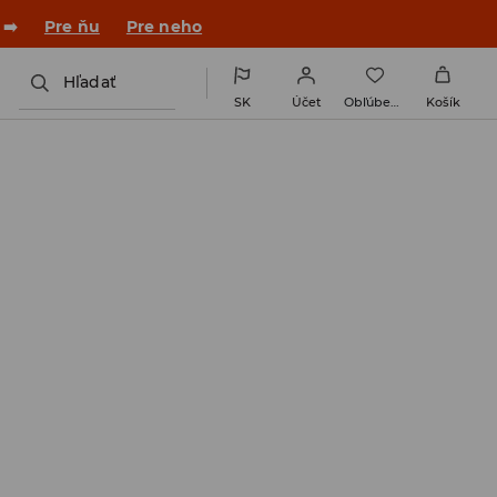
 ➡️
Pre ňu
Pre neho
Hľadať
SK
Účet
Obľúbené
Košík