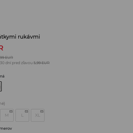
rátkymi rukávmi
R
,99
EUR
 30 dní pred zľavou
5,99
EUR
bná
né)
M
L
XL
zmerov