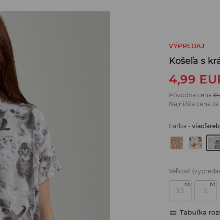
VÝPREDAJ
Košeľa s k
4,99
EU
Pôvodná cena
12
Najnižšia cena za
Farba
-
viacfare
Veľkosť
(vypreda
XS
S
Tabuľka ro