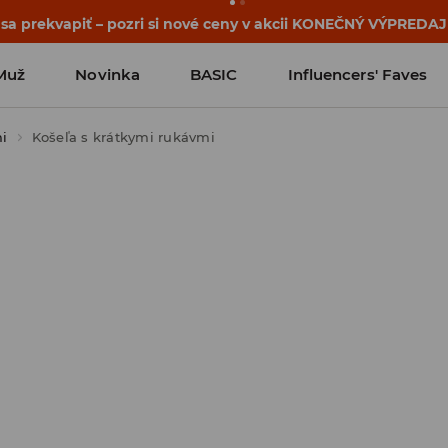
 sa prekvapiť – pozri si nové ceny v akcii KONEČNÝ VÝPREDAJ
Muž
Novinka
BASIC
Influencers' Faves
mi
Košeľa s krátkymi rukávmi