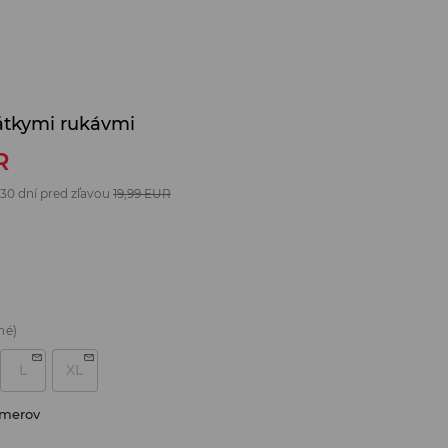
rátkymi rukávmi
R
 30 dní pred zľavou
19,99
EUR
né)
L
XL
zmerov