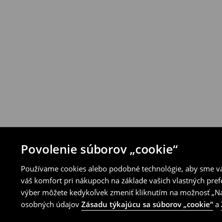
Produkty môžeš bezplatne vrátiť do 30 d
House alebo využitím ostatných spôsobov 
⟶
Pravidlá vrátenia
Povolenie súborov „cookie“
Používame cookies alebo podobné technológie, aby sme vám
váš komfort pri nákupoch na základe vašich vlastných pref
výber môžete kedykoľvek zmeniť kliknutím na možnosť „Nas
osobných údajov
Zásadu týkajúcu sa súborov „cookie“
a