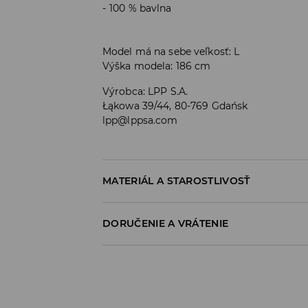
100 % bavlna
Model má na sebe veľkosť: L
Výška modela: 186 cm
Výrobca
:
LPP S.A.
Łąkowa 39/44, 80-769 Gdańsk
lpp@lppsa.com
MATERIÁL A STAROSTLIVOSŤ
Materiál I
:
100% BAVLNA
DORUČENIE A VRÁTENIE
PRAŤ V PRÁČKE, MAX. TEPLOTA 30°C, V
Zásada dodania
VÝROBOK SA NESMIE BIELIŤ
Osobný odber v predajni
VÝROBOK SA NESMIE SUŠIŤ V BUBNOVEJ
ZADARMO