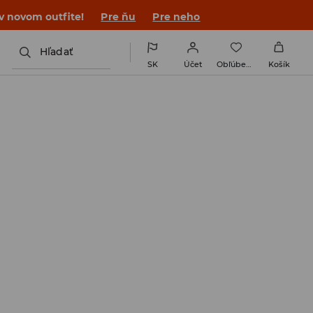
v novom outfite!
Pre ňu
Pre neho
Hľadať
SK
Účet
Obľúbené
Košík