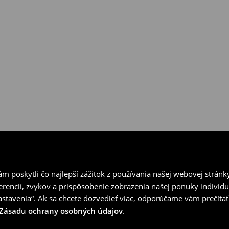
ní v kamenných predajniach
vrátenia.
 poskytli čo najlepší zážitok z používania našej webovej stránk
erencií, zvykov a prispôsobenie zobrazenia našej ponuky individu
tavenia“. Ak sa chcete dozvedieť viac, odporúčame vám prečítať
Zásadu ochrany osobných údajov
.