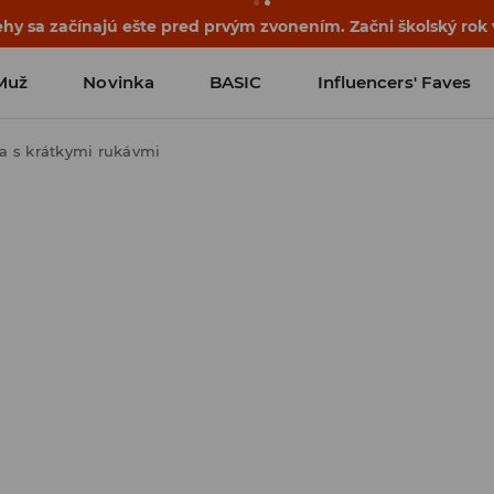
hy sa začínajú ešte pred prvým zvonením. Začni školský rok 
Muž
Novinka
BASIC
Influencers' Faves
a s krátkymi rukávmi