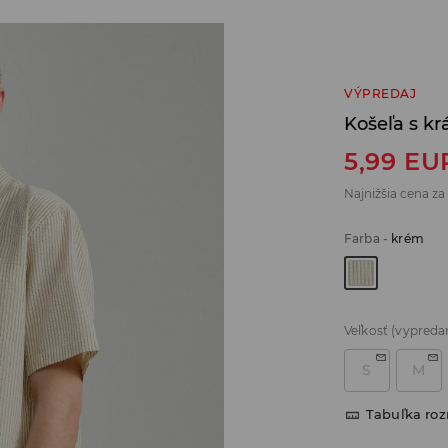
VÝPREDAJ
Košeľa s k
5,99
EU
Najnižšia cena za
Farba
-
krém
Veľkosť
(vypreda
S
M
Tabuľka ro