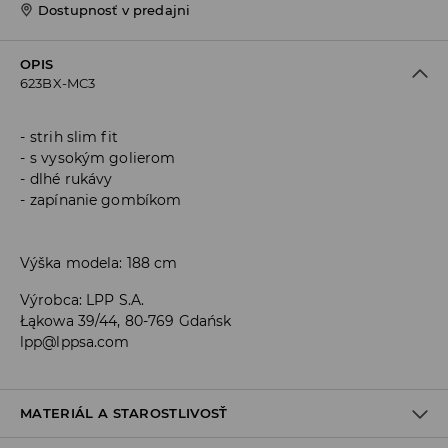
Dostupnosť v predajni
OPIS
623BX-MC3
strih slim fit
s vysokým golierom
dlhé rukávy
zapínanie gombíkom
Výška modela: 188 cm
Výrobca
:
LPP S.A.
Łąkowa 39/44, 80-769 Gdańsk
lpp@lppsa.com
MATERIÁL A STAROSTLIVOSŤ