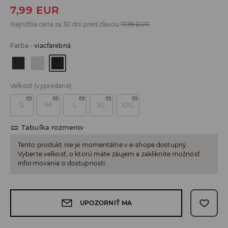
7,99
EUR
Najnižšia cena za 30 dní pred zľavou
17,99
EUR
Farba
-
viacfarebná
Veľkosť
(vypredané)
S
M
L
XL
XXL
Tabuľka rozmerov
Tento produkt nie je momentálne v e-shope dostupný.
Vyberte veľkosť, o ktorú máte záujem a zakliknite možnosť
informovania o dostupnosti.
UPOZORNIŤ MA