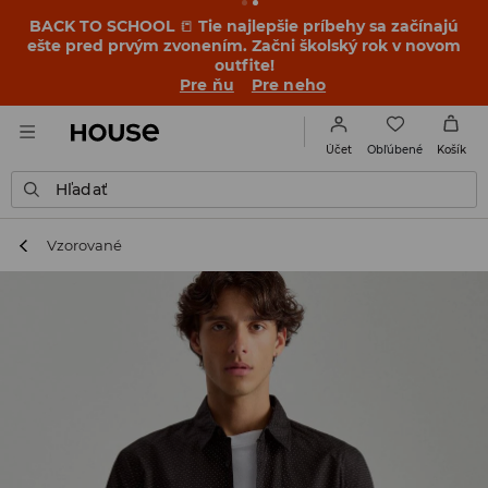
BACK TO SCHOOL
📒
Tie najlepšie príbehy sa začínajú
ešte pred prvým zvonením. Začni školský rok v novom
outfite!
Pre ňu
Pre neho
Obľúbené
Účet
Košík
Hľadať
Vzorované