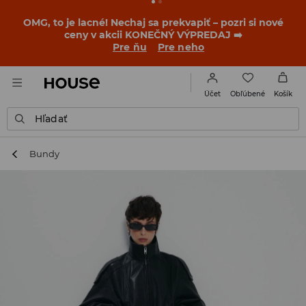
OMG, to je lacné! Nechaj sa prekvapiť – pozri si nové
ceny v akcii KONEČNÝ VÝPREDAJ ➡️
Pre ňu
Pre neho
Obľúbené
Účet
Košík
Hľadať
Bundy