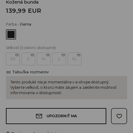
Kožená bunda
139,99
EUR
Farba
-
čierna
Veľkosť
(čoskoro dostupné)
XS
S
M
L
XL
Tabuľka rozmerov
Tento produkt nie je momentálne v e-shope dostupný.
Vyberte veľkosť, o ktorú máte záujem a zakliknite možnosť
informovania o dostupnosti.
UPOZORNIŤ MA