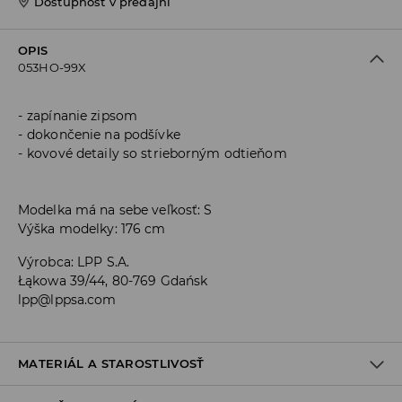
Dostupnosť v predajni
OPIS
053HO-99X
zapínanie zipsom
dokončenie na podšívke
kovové detaily so strieborným odtieňom
Modelka má na sebe veľkosť: S
Výška modelky: 176 cm
Výrobca
:
LPP S.A.
Łąkowa 39/44, 80-769 Gdańsk
lpp@lppsa.com
MATERIÁL A STAROSTLIVOSŤ