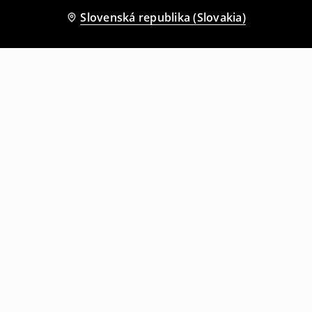
Slovenská republika (Slovakia)
Ostatní zákazníci si tiež vybrali
Shopper taška
Kožená kabelka