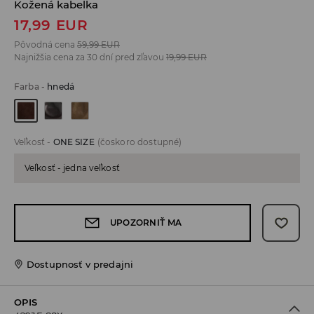
Kožená kabelka
17,99
EUR
Pôvodná cena
59,99
EUR
Najnižšia cena za 30 dní pred zľavou
19,99
EUR
Farba
-
hnedá
Veľkosť
-
ONE SIZE
(čoskoro dostupné)
Veľkosť - jedna veľkosť
UPOZORNIŤ MA
Dostupnosť v predajni
OPIS