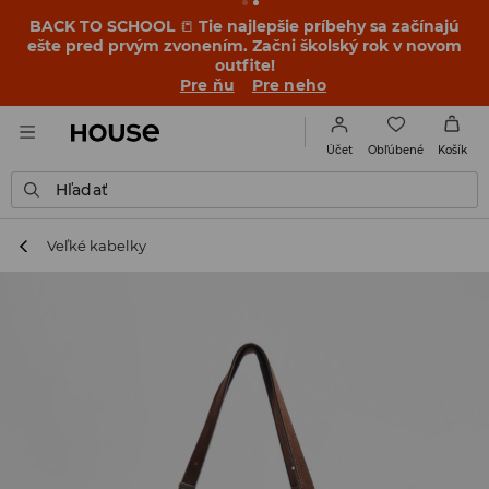
BACK TO SCHOOL
📒
Tie najlepšie príbehy sa začínajú
ešte pred prvým zvonením. Začni školský rok v novom
outfite!
Pre ňu
Pre neho
Obľúbené
Účet
Košík
Hľadať
Veľké kabelky