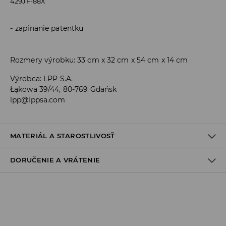
429JF-88X
zapínanie patentku
Rozmery výrobku: 33 cm x 32 cm x 54 cm x 14 cm
Výrobca
:
LPP S.A.
Łąkowa 39/44, 80-769 Gdańsk
lpp@lppsa.com
MATERIÁL A STAROSTLIVOSŤ
DORUČENIE A VRÁTENIE
PRVÝ MATERIÁL
:
100% KOŽA
PRVÁ PODŠÍVKA
:
100% POLYURETÁN
Zásada dodania
VÝROBOK SA NESMIE BIELIŤ
Osobný odber v predajni
NEŽEHLIŤ
ZADARMO