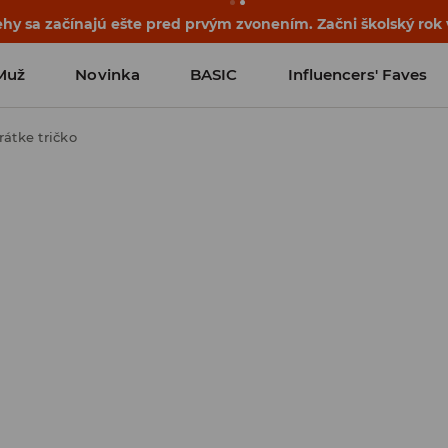
ehy sa začínajú ešte pred prvým zvonením. Začni školský rok
Muž
Novinka
BASIC
Influencers' Faves
rátke tričko