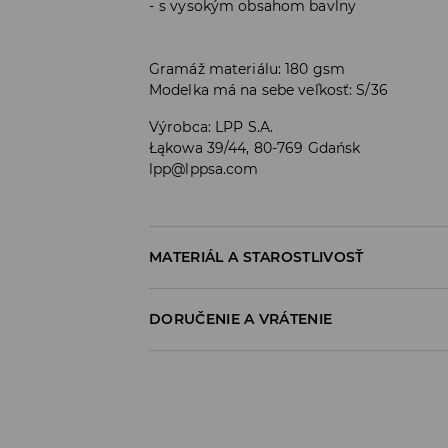
s vysokým obsahom bavlny
Gramáž materiálu: 180 gsm
Modelka má na sebe veľkosť: S/36
Výrobca
:
LPP S.A.
Łąkowa 39/44, 80-769 Gdańsk
lpp@lppsa.com
MATERIÁL A STAROSTLIVOSŤ
Materiál I
:
95% BAVLNA, 5% ELASTAN
DORUČENIE A VRÁTENIE
PRAŤ V PRÁČKE, MAX. TEPLOTA 30°C, Š
Zásada dodania
VÝROBOK SA NESMIE BIELIŤ
Osobný odber v predajni
VÝROBOK SA NESMIE SUŠIŤ V BUBNOVEJ
ZADARMO