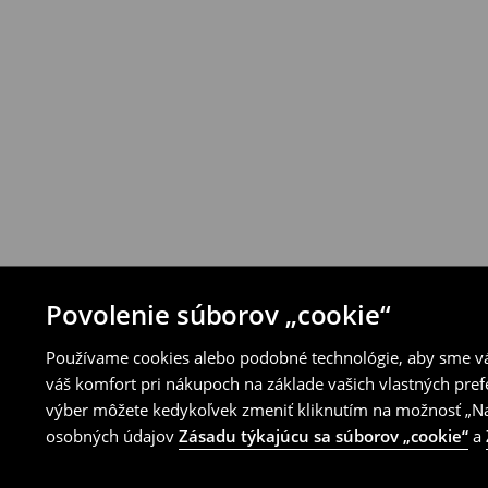
Produkty môžeš bezplatne vrátiť do 30 d
House alebo využitím ostatných spôsobov 
⟶
Pravidlá vrátenia
Povolenie súborov „cookie“
Používame cookies alebo podobné technológie, aby sme vám
váš komfort pri nákupoch na základe vašich vlastných pref
výber môžete kedykoľvek zmeniť kliknutím na možnosť „Nas
osobných údajov
Zásadu týkajúcu sa súborov „cookie“
a