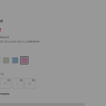
ko
R
99
EUR
 30 dní pred zľavou
3,99
EUR
né)
M
L
XL
zmerov