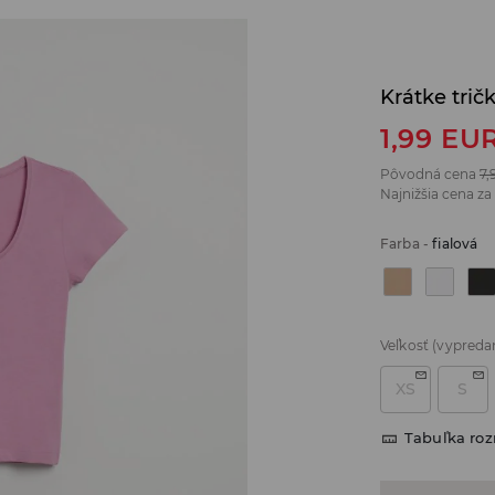
Krátke trič
1,99
EU
Pôvodná cena
7,
Najnižšia cena za
Farba
-
fialová
Veľkosť
(vypreda
XS
S
Tabuľka ro