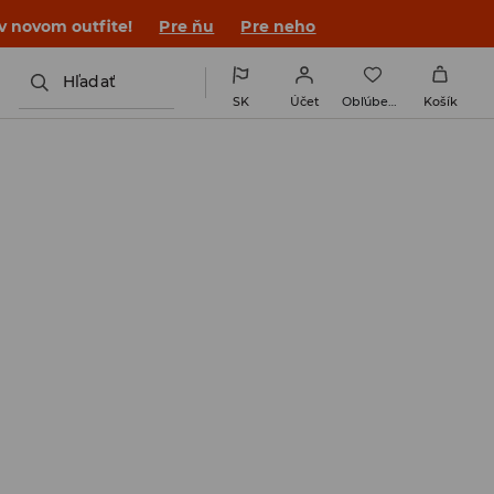
 v novom outfite!
Pre ňu
Pre neho
Hľadať
SK
Účet
Obľúbené
Košík