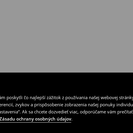
ní v kamenných predajniach
vrátenia.
 poskytli čo najlepší zážitok z používania našej webovej stránk
erencií, zvykov a prispôsobenie zobrazenia našej ponuky individu
tavenia“. Ak sa chcete dozvedieť viac, odporúčame vám prečítať
Zásadu ochrany osobných údajov
.