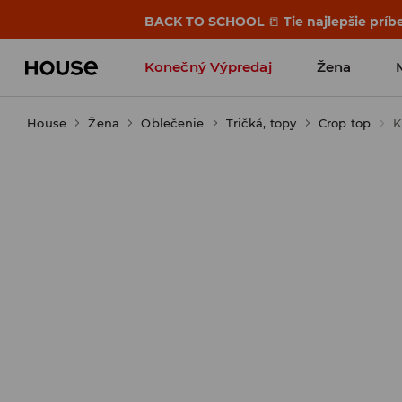
BACK TO SCHOOL
📒
Tie najlepšie príb
Konečný Výpredaj
Žena
House
Žena
Oblečenie
Tričká, topy
Crop top
K