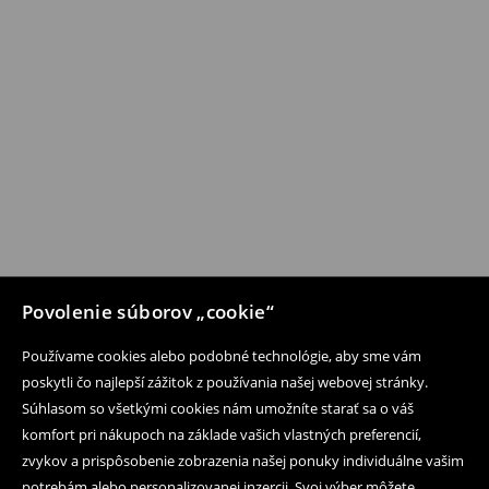
Povolenie súborov „cookie“
Používame cookies alebo podobné technológie, aby sme vám
poskytli čo najlepší zážitok z používania našej webovej stránky.
Súhlasom so všetkými cookies nám umožníte starať sa o váš
komfort pri nákupoch na základe vašich vlastných preferencií,
zvykov a prispôsobenie zobrazenia našej ponuky individuálne vašim
potrebám alebo personalizovanej inzercii. Svoj výber môžete