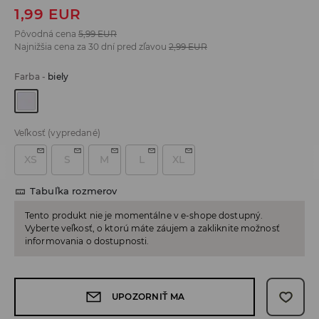
1,99
EUR
Pôvodná cena
5,99
EUR
Najnižšia cena za 30 dní pred zľavou
2,99
EUR
Farba
-
biely
Veľkosť
(vypredané)
XS
S
M
L
XL
Tabuľka rozmerov
Tento produkt nie je momentálne v e-shope dostupný.
Vyberte veľkosť, o ktorú máte záujem a zakliknite možnosť
informovania o dostupnosti.
UPOZORNIŤ MA