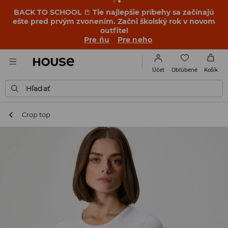
BACK TO SCHOOL
📒
Tie najlepšie príbehy sa začínajú
ešte pred prvým zvonením. Začni školský rok v novom
outfite!
Pre ňu
Pre neho
Obľúbené
Účet
Košík
Hľadať
Crop top