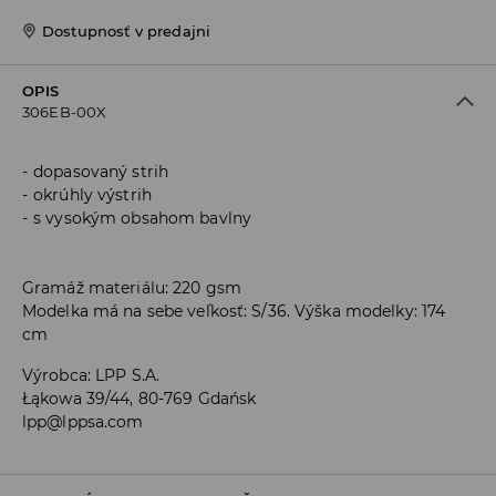
Dostupnosť v predajni
OPIS
306EB-00X
dopasovaný strih
okrúhly výstrih
s vysokým obsahom bavlny
Gramáž materiálu: 220 gsm
Modelka má na sebe veľkosť: S/36. Výška modelky: 174
cm
Výrobca
:
LPP S.A.
Łąkowa 39/44, 80-769 Gdańsk
lpp@lppsa.com