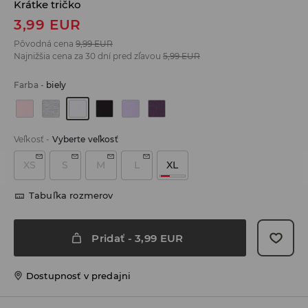
Krátke tričko
3,99
EUR
Pôvodná cena
9,99
EUR
Najnižšia cena za 30 dní pred zľavou
5,99
EUR
Farba
-
biely
Veľkosť
-
Vyberte veľkosť
XS
S
M
L
XL
Tabuľka rozmerov
Pridať
-
3,99
EUR
Dostupnosť v predajni