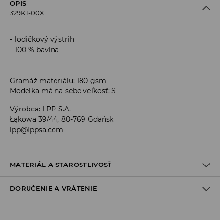
OPIS
329KT-00X
lodičkový výstrih
100 % bavlna
Gramáž materiálu: 180 gsm
Modelka má na sebe veľkosť: S
Výrobca
:
LPP S.A.
Łąkowa 39/44, 80-769 Gdańsk
lpp@lppsa.com
MATERIÁL A STAROSTLIVOSŤ
DORUČENIE A VRÁTENIE
PRVÝ MATERIÁL
:
100% BAVLNA
PO PRANÍ VYTVAROVAŤ A SUŠIŤ ROZPRESTRENÉ
Zásada dodania