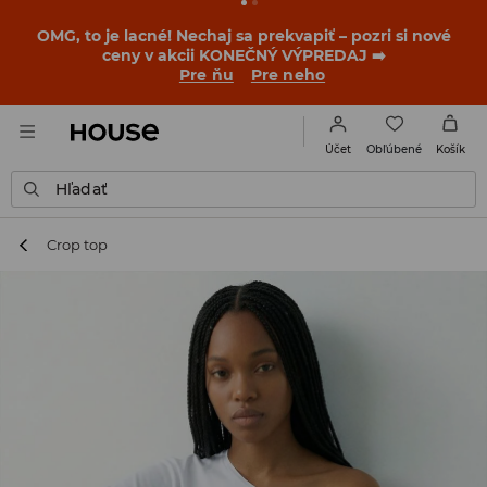
BACK TO SCHOOL
📒
Tie najlepšie príbehy sa začínajú
ešte pred prvým zvonením. Začni školský rok v novom
outfite!
Pre ňu
Pre neho
Obľúbené
Účet
Košík
Hľadať
Crop top