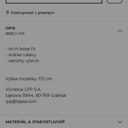
Dostupnosť v predajni
OPIS
868JJ-01X
strih loose fit
krátke rukávy
okrúhly výstrih
Výška modelky: 172 cm
Výrobca
:
LPP S.A.
Łąkowa 39/44, 80-769 Gdańsk
lpp@lppsa.com
MATERIÁL A STAROSTLIVOSŤ