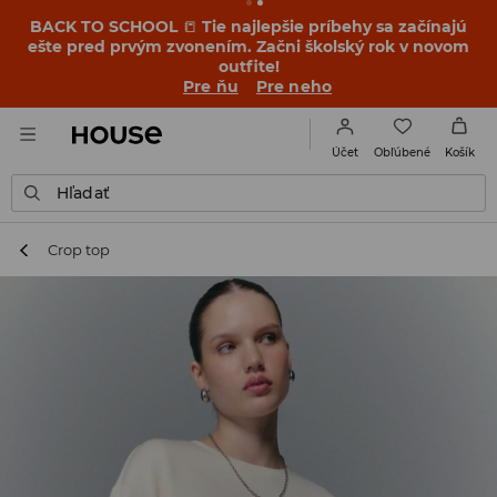
BACK TO SCHOOL
📒
Tie najlepšie príbehy sa začínajú
ešte pred prvým zvonením. Začni školský rok v novom
outfite!
Pre ňu
Pre neho
Obľúbené
Účet
Košík
Hľadať
Crop top