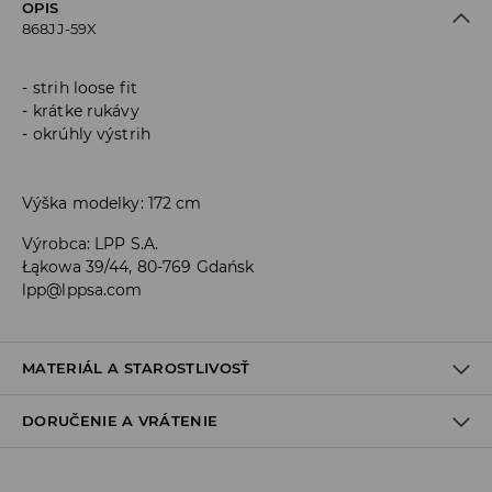
OPIS
868JJ-59X
strih loose fit
krátke rukávy
okrúhly výstrih
Výška modelky: 172 cm
Výrobca
:
LPP S.A.
Łąkowa 39/44, 80-769 Gdańsk
lpp@lppsa.com
MATERIÁL A STAROSTLIVOSŤ
DORUČENIE A VRÁTENIE
PRVÝ MATERIÁL
:
48% MODAL, 48% POLYESTER, 4% ELASTAN
ŽEHLIŤ NARUBY
Zásada dodania