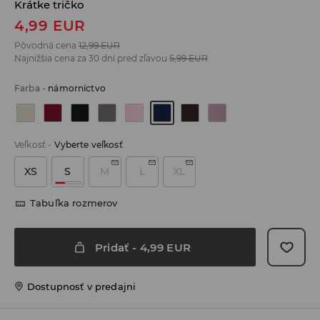
Krátke tričko
4,99
EUR
Pôvodná cena
12,99
EUR
Najnižšia cena za 30 dní pred zľavou
5,99
EUR
Farba
-
námorníctvo
Veľkosť
-
Vyberte veľkosť
XS
S
M
L
XL
Tabuľka rozmerov
Pridať
-
4,99
EUR
Dostupnosť v predajni