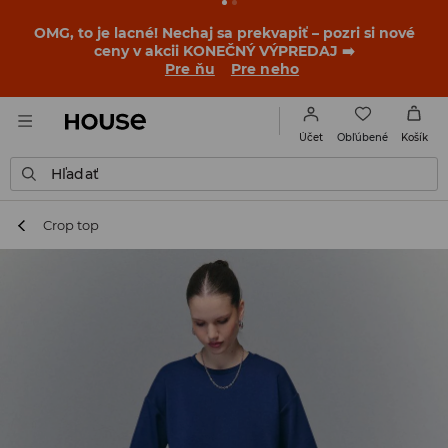
OMG, to je lacné! Nechaj sa prekvapiť – pozri si nové
ceny v akcii KONEČNÝ VÝPREDAJ ➡️
Pre ňu
Pre neho
Obľúbené
Účet
Košík
Hľadať
Crop top