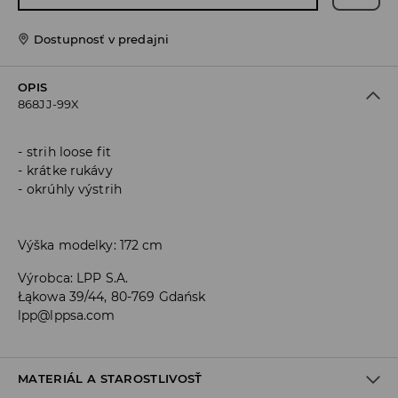
Dostupnosť v predajni
OPIS
868JJ-99X
strih loose fit
krátke rukávy
okrúhly výstrih
Výška modelky: 172 cm
Výrobca
:
LPP S.A.
Łąkowa 39/44, 80-769 Gdańsk
lpp@lppsa.com
MATERIÁL A STAROSTLIVOSŤ