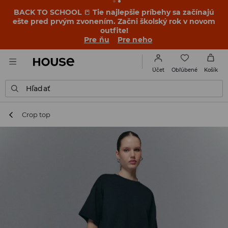
BACK TO SCHOOL
📒
Tie najlepšie príbehy sa začínajú
ešte pred prvým zvonením. Začni školský rok v novom
outfite!
Pre ňu
Pre neho
Obľúbené
Účet
Košík
Hľadať
Crop top