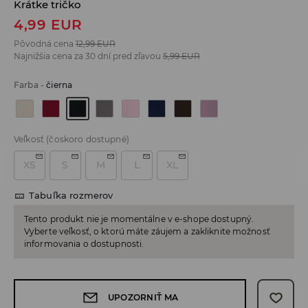
Krátke tričko
4,99
EUR
Pôvodná cena
12,99
EUR
Najnižšia cena za 30 dní pred zľavou
5,99
EUR
Farba
-
čierna
Veľkosť
(čoskoro dostupné)
XS
S
M
L
XL
Tabuľka rozmerov
Tento produkt nie je momentálne v e-shope dostupný.
Vyberte veľkosť, o ktorú máte záujem a zakliknite možnosť
informovania o dostupnosti.
UPOZORNIŤ MA