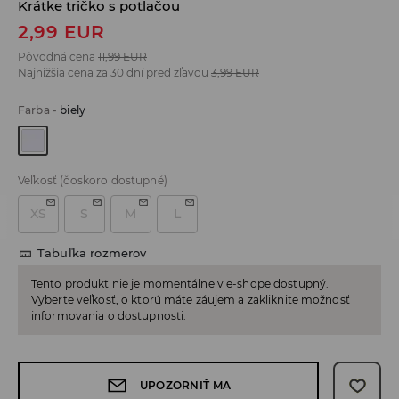
Krátke tričko s potlačou
2,99
EUR
Pôvodná cena
11,99
EUR
Najnižšia cena za 30 dní pred zľavou
3,99
EUR
Farba
-
biely
Veľkosť
(čoskoro dostupné)
XS
S
M
L
Tabuľka rozmerov
Tento produkt nie je momentálne v e-shope dostupný.
Vyberte veľkosť, o ktorú máte záujem a zakliknite možnosť
informovania o dostupnosti.
UPOZORNIŤ MA