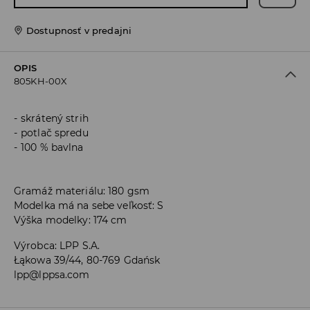
Dostupnosť v predajni
OPIS
805KH-00X
skrátený strih
potlač spredu
100 % bavlna
Gramáž materiálu: 180 gsm
Modelka má na sebe veľkosť: S
Výška modelky: 174 cm
Výrobca
:
LPP S.A.
Łąkowa 39/44, 80-769 Gdańsk
lpp@lppsa.com