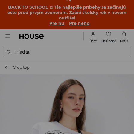
BACK TO SCHOOL
📒
Tie najlepšie príbehy sa začínajú
ešte pred prvým zvonením. Začni školský rok v novom
outfite!
Pre ňu
Pre neho
Obľúbené
Účet
Košík
Hľadať
Crop top