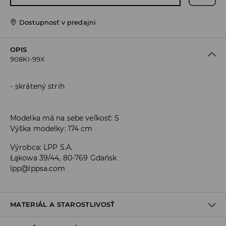
Dostupnosť v predajni
OPIS
908KI-99X
skrátený strih
Modelka má na sebe veľkosť: S
Výška modelky: 174 cm
Výrobca
:
LPP S.A.
Łąkowa 39/44, 80-769 Gdańsk
lpp@lppsa.com
MATERIÁL A STAROSTLIVOSŤ