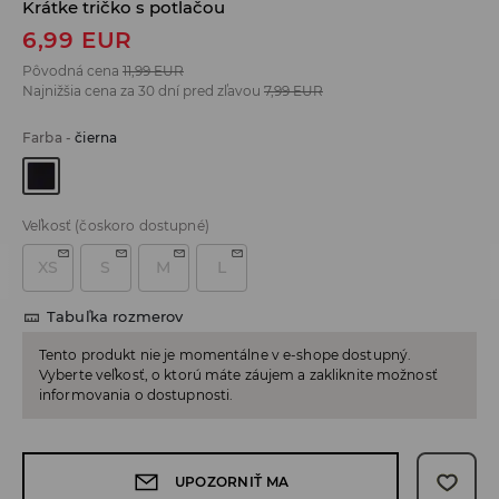
Krátke tričko s potlačou
6,99
EUR
Pôvodná cena
11,99
EUR
Najnižšia cena za 30 dní pred zľavou
7,99
EUR
Farba
-
čierna
Veľkosť
(čoskoro dostupné)
XS
S
M
L
Tabuľka rozmerov
Tento produkt nie je momentálne v e-shope dostupný.
Vyberte veľkosť, o ktorú máte záujem a zakliknite možnosť
informovania o dostupnosti.
UPOZORNIŤ MA