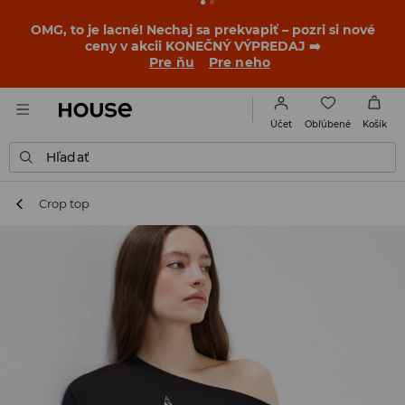
BACK TO SCHOOL
📒
Tie najlepšie príbehy sa začínajú
ešte pred prvým zvonením. Začni školský rok v novom
outfite!
Pre ňu
Pre neho
Obľúbené
Účet
Košík
Hľadať
Crop top