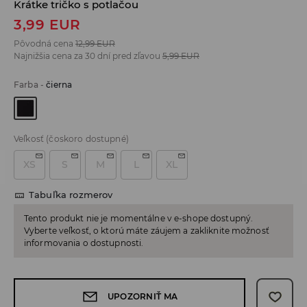
Krátke tričko s potlačou
3,99
EUR
Pôvodná cena
12,99
EUR
Najnižšia cena za 30 dní pred zľavou
5,99
EUR
Farba
-
čierna
Veľkosť
(čoskoro dostupné)
XS
S
M
L
XL
Tabuľka rozmerov
Tento produkt nie je momentálne v e-shope dostupný.
Vyberte veľkosť, o ktorú máte záujem a zakliknite možnosť
informovania o dostupnosti.
UPOZORNIŤ MA