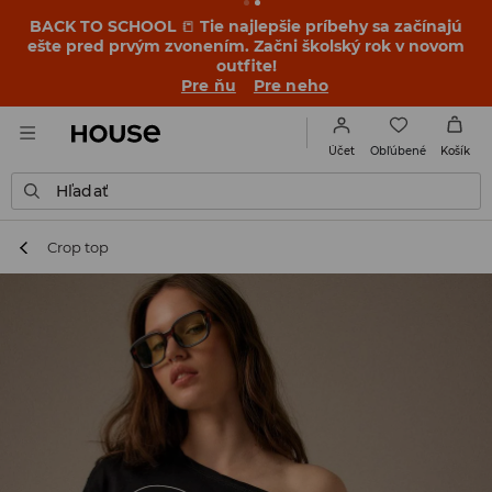
BACK TO SCHOOL
📒
Tie najlepšie príbehy sa začínajú
ešte pred prvým zvonením. Začni školský rok v novom
outfite!
Pre ňu
Pre neho
Obľúbené
Účet
Košík
Hľadať
Crop top