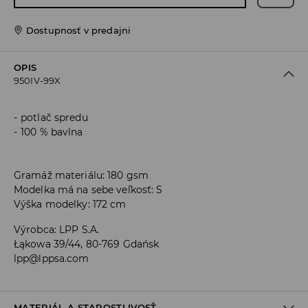
Dostupnosť v predajni
OPIS
950IV-99X
potlač spredu
100 % bavlna
Gramáž materiálu: 180 gsm
Modelka má na sebe veľkosť: S
Výška modelky: 172 cm
Výrobca
:
LPP S.A.
Łąkowa 39/44, 80-769 Gdańsk
lpp@lppsa.com
MATERIÁL A STAROSTLIVOSŤ