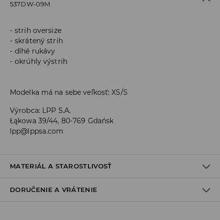
537DW-09M
strih oversize
skrátený strih
dlhé rukávy
okrúhly výstrih
Modelka má na sebe veľkosť: XS/S
Výrobca
:
LPP S.A.
Łąkowa 39/44, 80-769 Gdańsk
lpp@lppsa.com
MATERIÁL A STAROSTLIVOSŤ
DORUČENIE A VRÁTENIE
PRVÝ MATERIÁL
:
96% POLYESTER, 4% ELASTAN
PRAŤ S PODOBNÝMI FARBAMI
Zásada dodania