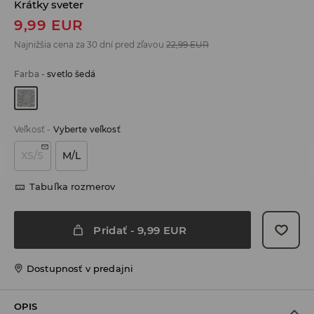
Krátky sveter
9,99
EUR
Najnižšia cena za 30 dní pred zľavou
22,99
EUR
Farba
-
svetlo šedá
Veľkosť
-
Vyberte veľkosť
XS/S
M/L
Tabuľka rozmerov
Pridať
-
9,99
EUR
Dostupnosť v predajni
OPIS