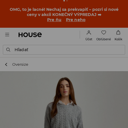
OMG, to je lacné! Nechaj sa prekvapiť – pozri si nové
ceny v akcii KONEČNÝ VÝPREDAJ ➡️
Pre ňu
Pre neho
Obľúbené
Účet
Košík
Hľadať
Oversize