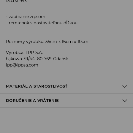
150JM-99X
zapínanie zipsom
remienok s nastaviteľnou dĺžkou
Rozmery výrobku: 35cm x 16cm x 10cm
Výrobca
:
LPP S.A.
Łąkowa 39/44, 80-769 Gdańsk
lpp@lppsa.com
MATERIÁL A STAROSTLIVOSŤ
DORUČENIE A VRÁTENIE
PRVÝ MATERIÁL
:
100% POLYESTER
PRVÁ PODŠÍVKA
:
100% POLYESTER
Zásada dodania
VÝROBOK SA NESMIE BIELIŤ
Osobný odber v predajni
NEŽEHLIŤ