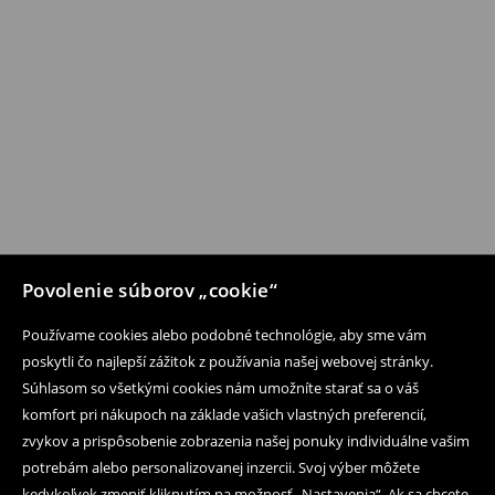
Povolenie súborov „cookie“
Používame cookies alebo podobné technológie, aby sme vám
poskytli čo najlepší zážitok z používania našej webovej stránky.
Súhlasom so všetkými cookies nám umožníte starať sa o váš
komfort pri nákupoch na základe vašich vlastných preferencií,
zvykov a prispôsobenie zobrazenia našej ponuky individuálne vašim
potrebám alebo personalizovanej inzercii. Svoj výber môžete
kedykoľvek zmeniť kliknutím na možnosť „Nastavenia“. Ak sa chcete