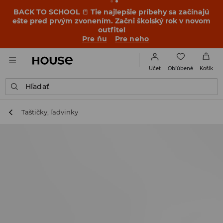
BACK TO SCHOOL
📒
Tie najlepšie príbehy sa začínajú
ešte pred prvým zvonením. Začni školský rok v novom
outfite!
Pre ňu
Pre neho
Obľúbené
Účet
Košík
Hľadať
Taštičky, ľadvinky