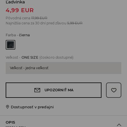
Ľadvinka
4,99
EUR
Pôvodná cena
17,99
EUR
Najnižšia cena za 30 dní pred zľavou
5,99
EUR
Farba
-
čierna
Veľkosť
-
ONE SIZE
(čoskoro dostupné)
Veľkosť - jedna veľkosť
UPOZORNIŤ MA
Dostupnosť v predajni
OPIS