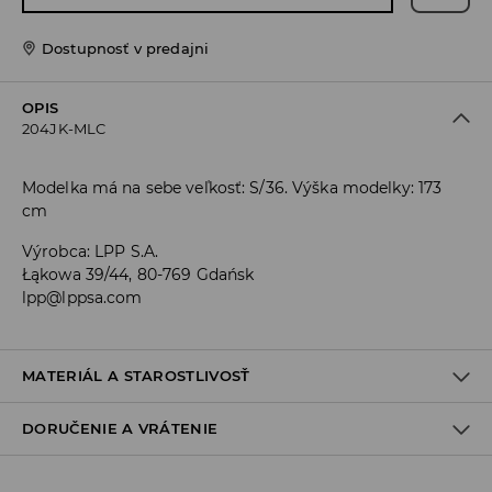
Dostupnosť v predajni
OPIS
204JK-MLC
Modelka má na sebe veľkosť: S/36. Výška modelky: 173
cm
Výrobca
:
LPP S.A.
Łąkowa 39/44, 80-769 Gdańsk
lpp@lppsa.com
MATERIÁL A STAROSTLIVOSŤ
DORUČENIE A VRÁTENIE
PRVÝ MATERIÁL
:
95% POLYESTER, 5% ELASTAN
PRVÁ PODŠÍVKA
:
100% POLYESTER
Zásada dodania