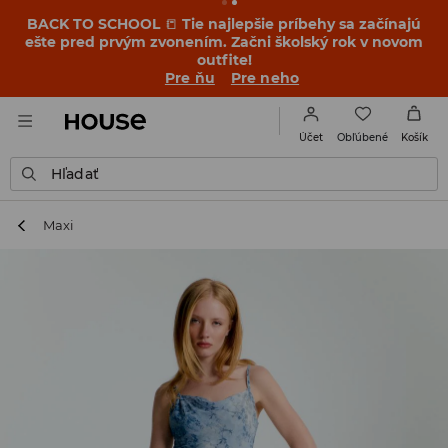
BACK TO SCHOOL
📒
Tie najlepšie príbehy sa začínajú
ešte pred prvým zvonením. Začni školský rok v novom
outfite!
Pre ňu
Pre neho
Obľúbené
Účet
Košík
Hľadať
Maxi