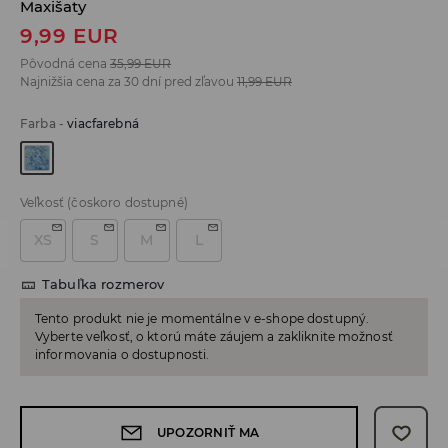
Maxišaty
9,99
EUR
Pôvodná cena
35,99
EUR
Najnižšia cena za 30 dní pred zľavou
11,99
EUR
Farba
-
viacfarebná
Veľkosť
(čoskoro dostupné)
XS
S
M
L
Tabuľka rozmerov
Tento produkt nie je momentálne v e-shope dostupný.
Vyberte veľkosť, o ktorú máte záujem a zakliknite možnosť
informovania o dostupnosti.
UPOZORNIŤ MA