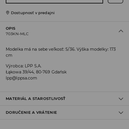
Dostupnosť v predajni
OPIS
703KN-MLC
Modelka má na sebe veľkosť: S/36. Výška modelky: 173
cm
Výrobca
:
LPP S.A.
Łąkowa 39/44, 80-769 Gdańsk
lpp@lppsa.com
MATERIÁL A STAROSTLIVOSŤ
DORUČENIE A VRÁTENIE
PRVÝ MATERIÁL
:
93% POLYESTER, 7% ELASTAN
VÝROBOK SA NESMIE BIELIŤ
Zásada dodania