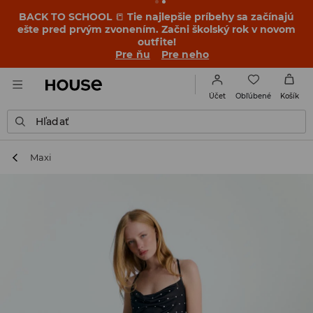
BACK TO SCHOOL
📒
Tie najlepšie príbehy sa začínajú
ešte pred prvým zvonením. Začni školský rok v novom
outfite!
Pre ňu
Pre neho
Obľúbené
Účet
Košík
Hľadať
Maxi