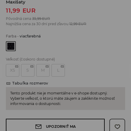
Maxišaty
11,99
EUR
Pôvodná cena
35,99
EUR
Najnižšia cena za 30 dní pred zľavou
12,99
EUR
Farba
-
viacfarebná
Veľkosť
(čoskoro dostupné)
XS
S
M
L
Tabuľka rozmerov
Tento produkt nie je momentálne v e-shope dostupný.
Vyberte veľkosť, o ktorú máte záujem a zakliknite možnosť
informovania o dostupnosti.
UPOZORNIŤ MA