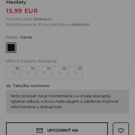
Maxišaty
15,99
EUR
Pôvodná cena
39,99
EUR
Najnižšia cena za 30 dní pred zľavou
25,99
EUR
Farba
-
čierna
Veľkosť
(čoskoro dostupné)
XS
S
M
L
XL
Tabuľka rozmerov
Tento produkt nie je momentálne v e-shope dostupný.
Vyberte veľkosť, o ktorú máte záujem a zakliknite možnosť
informovania o dostupnosti.
UPOZORNIŤ MA