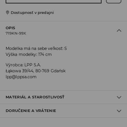
Dostupnosť v predajni
OPIS
719KN-99X
Modelka má na sebe veľkosť: S
Výška modelky: 174 cm
Výrobca
:
LPP S.A.
Łąkowa 39/44, 80-769 Gdańsk
lpp@lppsa.com
MATERIÁL A STAROSTLIVOSŤ
DORUČENIE A VRÁTENIE
PRVÝ MATERIÁL
:
95% POLYESTER, 5% ELASTAN
DRUHÝ MATERIÁL
:
92% POLYESTER, 8% ELASTAN
Zásada dodania