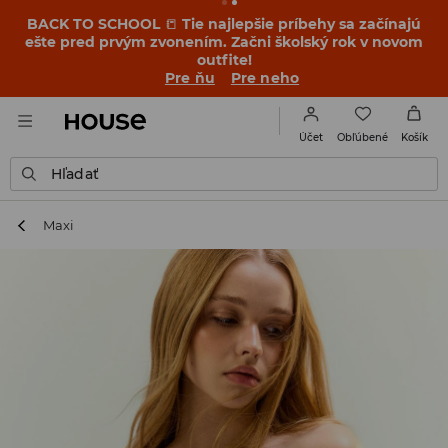
BACK TO SCHOOL
📒
Tie najlepšie príbehy sa začínajú
ešte pred prvým zvonením. Začni školský rok v novom
outfite!
Pre ňu
Pre neho
Obľúbené
Účet
Košík
Hľadať
Maxi