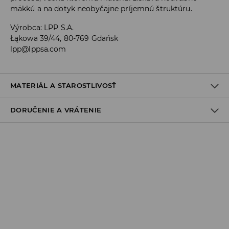
mäkkú a na dotyk neobyčajne príjemnú štruktúru.
Výrobca
:
LPP S.A.
Łąkowa 39/44, 80-769 Gdańsk
lpp@lppsa.com
MATERIÁL A STAROSTLIVOSŤ
DORUČENIE A VRÁTENIE
60% BAVLNA, 40% POLYESTER
Zásada dodania
Osobný odber v predajni
ZADARMO
1-6 pracovné dni
SPS balíkovo (Online platba)
do 37 EUR - 2,99 EUR (vrátane DPH)
nad 37 EUR -
ZADARMO
1-6 pracovné dni