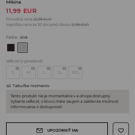
Mikina
11,99
EUR
Pôvodná cena
22,99
EUR
Najnižšia cena za 30 dní pred zľavou
12,99
EUR
Farba
-
sivá
Veľkosť
(vypredané)
S
M
L
XL
XXL
Tabuľka rozmerov
Tento produkt nie je momentálne v e-shope dostupný.
Vyberte veľkosť, o ktorú máte záujem a zakliknite možnosť
informovania o dostupnosti.
UPOZORNIŤ MA