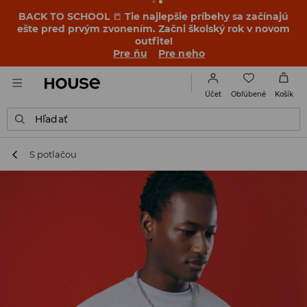
BACK TO SCHOOL
📒
Tie najlepšie príbehy sa začínajú
ešte pred prvým zvonením. Začni školský rok v novom
outfite!
Pre ňu
Pre neho
Obľúbené
Účet
Košík
Hľadať
S potlačou