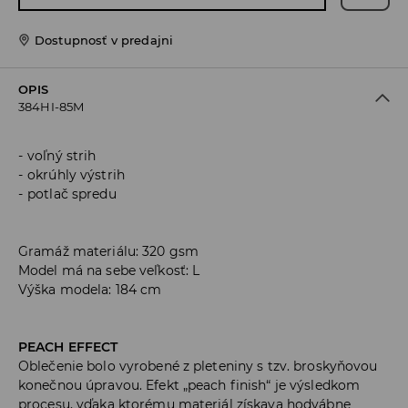
Dostupnosť v predajni
OPIS
384HI-85M
voľný strih
okrúhly výstrih
potlač spredu
Gramáž materiálu: 320 gsm
Model má na sebe veľkosť: L
Výška modela: 184 cm
PEACH EFFECT
Oblečenie bolo vyrobené z pleteniny s tzv. broskyňovou
konečnou úpravou. Efekt „peach finish“ je výsledkom
procesu, vďaka ktorému materiál získava hodvábne