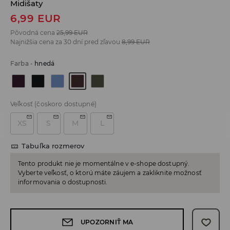
Midišaty
6,99
EUR
Pôvodná cena
25,99
EUR
Najnižšia cena za 30 dní pred zľavou
8,99
EUR
Farba
-
hnedá
Veľkosť
(čoskoro dostupné)
XS
S
M
L
Tabuľka rozmerov
Tento produkt nie je momentálne v e-shope dostupný.
Vyberte veľkosť, o ktorú máte záujem a zakliknite možnosť
informovania o dostupnosti.
UPOZORNIŤ MA