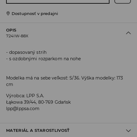
Dostupnosť v predajni
OPIS
724IW-88X
dopasovaný strih
s ozdobnými rozparkom na nohe
Modelka má na sebe veľkosť: S/36. Výška modelky: 173
cm
Výrobca
:
LPP S.A.
Łąkowa 39/44, 80-769 Gdańsk
lpp@lppsa.com
MATERIÁL A STAROSTLIVOSŤ