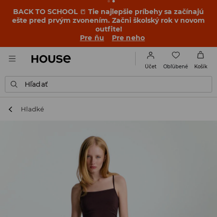
BACK TO SCHOOL
📒
Tie najlepšie príbehy sa začínajú
ešte pred prvým zvonením. Začni školský rok v novom
outfite!
Pre ňu
Pre neho
Obľúbené
Účet
Košík
Hľadať
Hladké