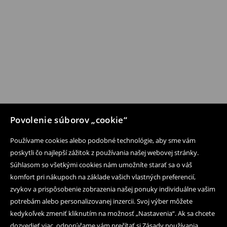
Povolenie súborov „cookie“
Používame cookies alebo podobné technológie, aby sme vám
poskytli čo najlepší zážitok z používania našej webovej stránky.
Súhlasom so všetkými cookies nám umožníte starať sa o váš
komfort pri nákupoch na základe vašich vlastných preferencií,
zvykov a prispôsobenie zobrazenia našej ponuky individuálne vašim
potrebám alebo personalizovanej inzercii. Svoj výber môžete
kedykoľvek zmeniť kliknutím na možnosť „Nastavenia“. Ak sa chcete
dozvedieť viac, odporúčame vám prečítať si Zásady používania