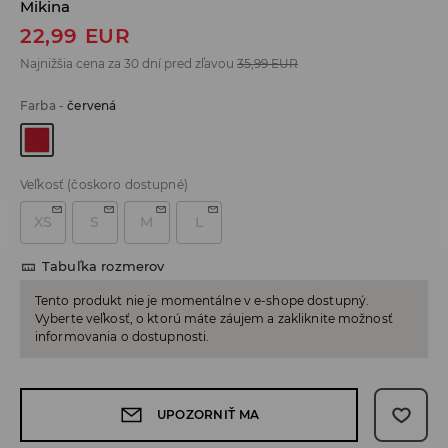
Mikina
22,99
EUR
Najnižšia cena za 30 dní pred zľavou
35,99
EUR
Farba
-
červená
Veľkosť
(čoskoro dostupné)
XS
S
M
L
Tabuľka rozmerov
Tento produkt nie je momentálne v e-shope dostupný.
Vyberte veľkosť, o ktorú máte záujem a zakliknite možnosť
informovania o dostupnosti.
UPOZORNIŤ MA