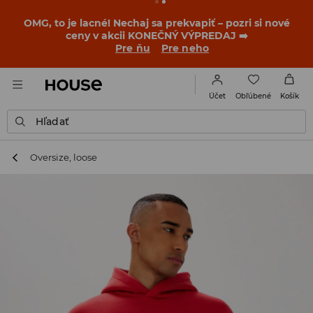
BACK TO SCHOOL
📒
Tie najlepšie príbehy sa začínajú
ešte pred prvým zvonením. Začni školský rok v novom
outfite!
Pre ňu
Pre neho
Obľúbené
Účet
Košík
Hľadať
Oversize, loose