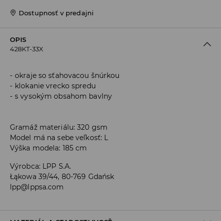
Dostupnosť v predajni
OPIS
428KT-33X
okraje so sťahovacou šnúrkou
klokanie vrecko spredu
s vysokým obsahom bavlny
Gramáž materiálu: 320 gsm
Model má na sebe veľkosť: L
Výška modela: 185 cm
Výrobca
:
LPP S.A.
Łąkowa 39/44, 80-769 Gdańsk
lpp@lppsa.com