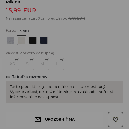
Mikina
15,99
EUR
Najnižšia cena za 30 dní pred zľavou
19,99
EUR
Farba
-
krém
Veľkosť
(čoskoro dostupné)
XS
S
M
L
Tabuľka rozmerov
Tento produkt nie je momentálne v e-shope dostupný.
Vyberte veľkosť, o ktorú máte záujem a zakliknite možnosť
informovania o dostupnosti.
UPOZORNIŤ MA