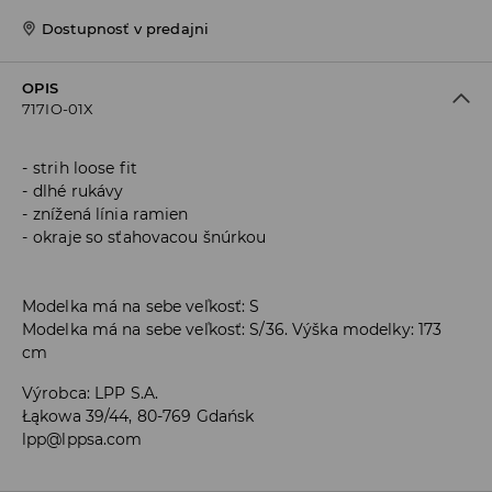
Dostupnosť v predajni
OPIS
717IO-01X
strih loose fit
dlhé rukávy
znížená línia ramien
okraje so sťahovacou šnúrkou
Modelka má na sebe veľkosť: S
Modelka má na sebe veľkosť: S/36. Výška modelky: 173
cm
Výrobca
:
LPP S.A.
Łąkowa 39/44, 80-769 Gdańsk
lpp@lppsa.com