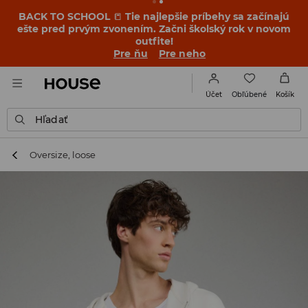
BACK TO SCHOOL
📒
Tie najlepšie príbehy sa začínajú
ešte pred prvým zvonením. Začni školský rok v novom
outfite!
Pre ňu
Pre neho
Obľúbené
Účet
Košík
Hľadať
Oversize, loose