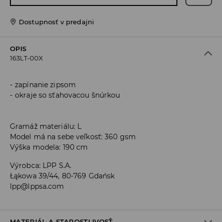
Dostupnosť v predajni
OPIS
163LT-00X
zapínanie zipsom
okraje so sťahovacou šnúrkou
Gramáž materiálu: L
Model má na sebe veľkosť: 360 gsm
Výška modela: 190 cm
Výrobca
:
LPP S.A.
Łąkowa 39/44, 80-769 Gdańsk
lpp@lppsa.com
MATERIÁL A STAROSTLIVOSŤ