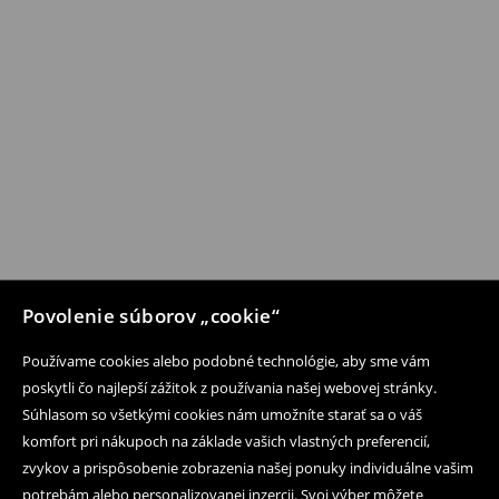
Povolenie súborov „cookie“
Používame cookies alebo podobné technológie, aby sme vám
poskytli čo najlepší zážitok z používania našej webovej stránky.
Súhlasom so všetkými cookies nám umožníte starať sa o váš
komfort pri nákupoch na základe vašich vlastných preferencií,
zvykov a prispôsobenie zobrazenia našej ponuky individuálne vašim
potrebám alebo personalizovanej inzercii. Svoj výber môžete