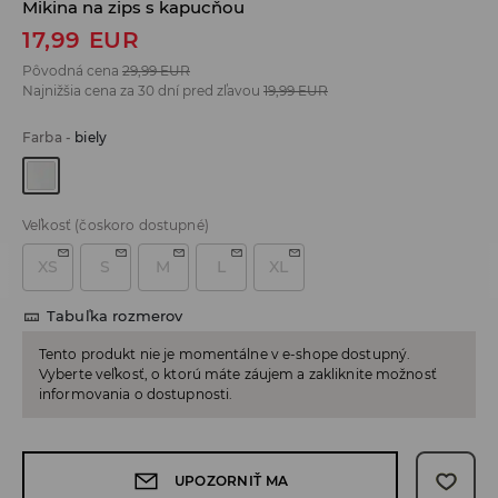
Mikina na zips s kapucňou
17,99
EUR
Pôvodná cena
29,99
EUR
Najnižšia cena za 30 dní pred zľavou
19,99
EUR
Farba
-
biely
Veľkosť
(čoskoro dostupné)
XS
S
M
L
XL
Tabuľka rozmerov
Tento produkt nie je momentálne v e-shope dostupný.
Vyberte veľkosť, o ktorú máte záujem a zakliknite možnosť
informovania o dostupnosti.
UPOZORNIŤ MA