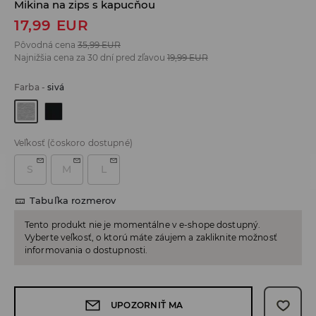
Mikina na zips s kapucňou
17,99
EUR
Pôvodná cena
35,99
EUR
Najnižšia cena za 30 dní pred zľavou
19,99
EUR
Farba
-
sivá
Veľkosť
(čoskoro dostupné)
S
M
L
Tabuľka rozmerov
Tento produkt nie je momentálne v e-shope dostupný.
Vyberte veľkosť, o ktorú máte záujem a zakliknite možnosť
informovania o dostupnosti.
UPOZORNIŤ MA