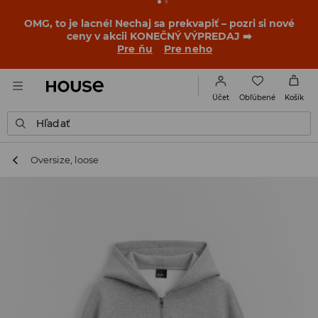
BACK TO SCHOOL
📒
Tie najlepšie príbehy sa začínajú
ešte pred prvým zvonením. Začni školský rok v novom
outfite!
Pre ňu
Pre neho
Obľúbené
Účet
Košík
Hľadať
Oversize, loose