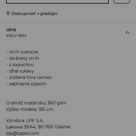
Dostupnosť v predajni
OPIS
616IV-85M
strih oversize
skrátený strih
s kapucňou
dlhé rukávy
znížená línia ramien
zapínanie zipsom
Gramáž materiálu: 360 gsm
Výška modela: 185 cm
Výrobca
:
LPP S.A.
Łąkowa 39/44, 80-769 Gdańsk
lpp@lppsa.com