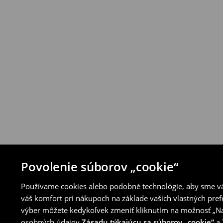
Produkty môžeš bezplatne vrátiť do 30 d
House alebo využitím ostatných spôsobov 
⟶
Pravidlá vrátenia
Povolenie súborov „cookie“
Používame cookies alebo podobné technológie, aby sme vám
váš komfort pri nákupoch na základe vašich vlastných pref
výber môžete kedykoľvek zmeniť kliknutím na možnosť „Nas
osobných údajov
Zásadu týkajúcu sa súborov „cookie“
a