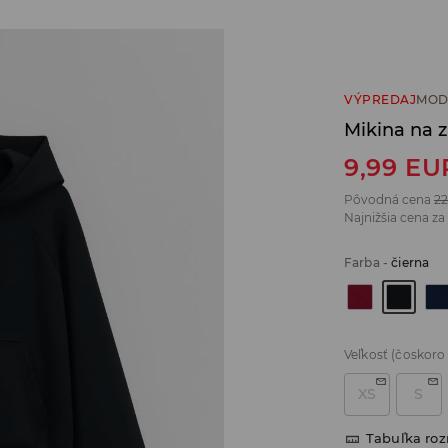
VÝPREDAJ
MOD
Mikina na 
9,99
EU
Pôvodná cena
22
Najnižšia cena za
Farba
-
čierna
Veľkosť
(čoskoro
XS
S
Tabuľka ro