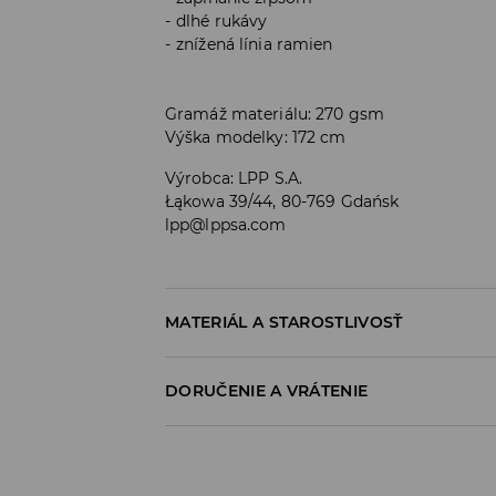
dlhé rukávy
znížená línia ramien
Gramáž materiálu: 270 gsm
Výška modelky: 172 cm
Výrobca
:
LPP S.A.
Łąkowa 39/44, 80-769 Gdańsk
lpp@lppsa.com
MATERIÁL A STAROSTLIVOSŤ
PRVÝ MATERIÁL
:
48% MODAL, 48% POLYESTER,
DORUČENIE A VRÁTENIE
ŽEHLIŤ NARUBY
Zásada dodania
VÝROBOK SA NESMIE BIELIŤ
Osobný odber v predajni