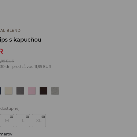
AL BLEND
zips s kapucňou
R
,99
EUR
 30 dní pred zľavou
11,99
EUR
 dostupné)
M
L
XL
zmerov