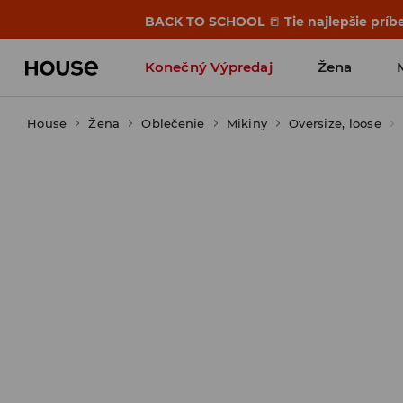
BACK TO SCHOOL
📒
Tie najlepšie príb
Konečný Výpredaj
Žena
House
Žena
Oblečenie
Mikiny
Oversize, loose