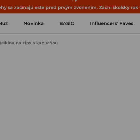
ehy sa začínajú ešte pred prvým zvonením. Začni školský rok
Muž
Novinka
BASIC
Influencers' Faves
Mikina na zips s kapucňou