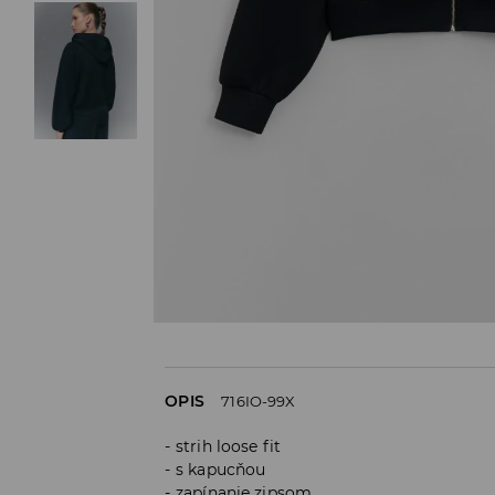
OPIS
716IO-99X
strih loose fit
s kapucňou
zapínanie zipsom