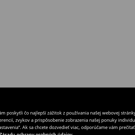
ní v kamenných predajniach
vrátenia.
 poskytli čo najlepší zážitok z používania našej webovej stránk
erencií, zvykov a prispôsobenie zobrazenia našej ponuky individu
tavenia“. Ak sa chcete dozvedieť viac, odporúčame vám prečítať
Zásadu ochrany osobných údajov
.