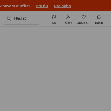
 v novom outfite!
Pre ňu
Pre neho
Hľadať
SK
Účet
Obľúbené
Košík