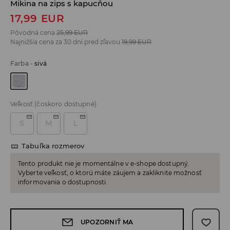
Mikina na zips s kapucňou
17,99
EUR
Pôvodná cena
25,99
EUR
Najnižšia cena za 30 dní pred zľavou
19,99
EUR
Farba
-
sivá
Veľkosť
(čoskoro dostupné)
S
M
L
Tabuľka rozmerov
Tento produkt nie je momentálne v e-shope dostupný.
Vyberte veľkosť, o ktorú máte záujem a zakliknite možnosť
informovania o dostupnosti.
UPOZORNIŤ MA