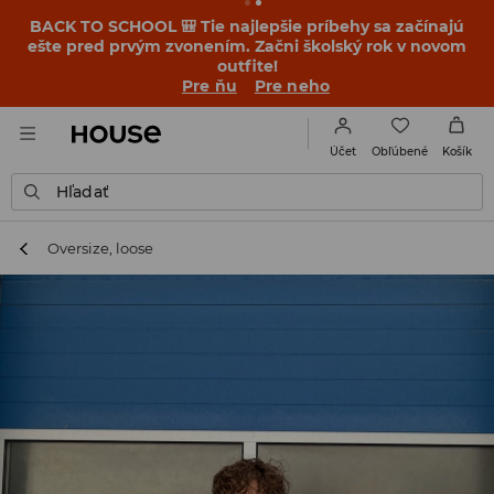
BACK TO SCHOOL 🎒 Tie najlepšie príbehy sa začínajú
ešte pred prvým zvonením. Začni školský rok v novom
outfite!
Pre ňu
Pre neho
Obľúbené
Účet
Košík
Hľadať
Oversize, loose