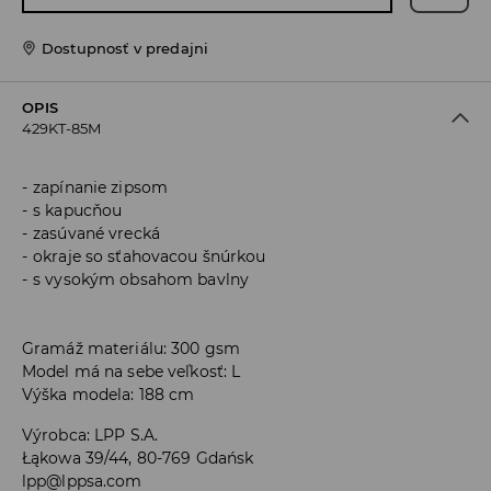
Dostupnosť v predajni
OPIS
429KT-85M
zapínanie zipsom
s kapucňou
zasúvané vrecká
okraje so sťahovacou šnúrkou
s vysokým obsahom bavlny
Gramáž materiálu: 300 gsm
Model má na sebe veľkosť: L
Výška modela: 188 cm
Výrobca
:
LPP S.A.
Łąkowa 39/44, 80-769 Gdańsk
lpp@lppsa.com