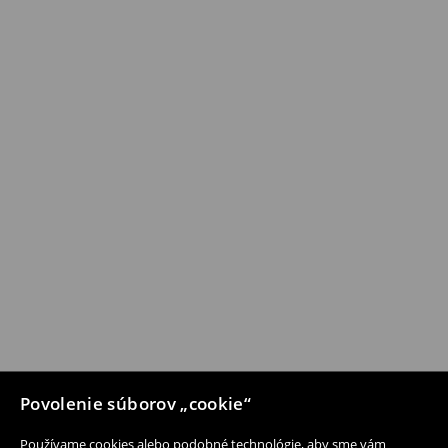
Povolenie súborov „cookie“
Používame cookies alebo podobné technológie, aby sme vám