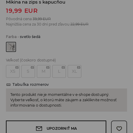
Mikina na zips s kapucňou
19,99
EUR
Pôvodná cena
39,99
EUR
Najnižšia cena za 30 dní pred zľavou
22,99
EUR
Farba
-
svetlo šedá
Veľkosť
(čoskoro dostupné)
XS
S
M
L
XL
Tabuľka rozmerov
Tento produkt nie je momentálne v e-shope dostupný.
Vyberte veľkosť, o ktorú máte záujem a zakliknite možnosť
informovania o dostupnosti.
UPOZORNIŤ MA