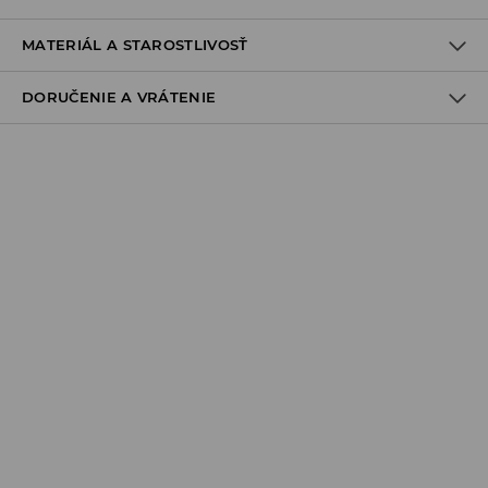
MATERIÁL A STAROSTLIVOSŤ
DORUČENIE A VRÁTENIE
Zásada dodania
Osobný odber v predajni
ZADARMO
1-6 pracovné dni
SPS balíkovo (Online platba)
do 37 EUR - 2,99 EUR (vrátane DPH)
nad 37 EUR -
ZADARMO
1-6 pracovné dni
Packeta výdajné miesto (Online platba)
do 37 EUR - 3,49 EUR (vrátane DPH)
nad 37 EUR -
ZADARMO
1-6 pracovné dni
Doručenie kuriérom (Online platba)
do 37 EUR - 3,99 EUR (vrátane DPH)