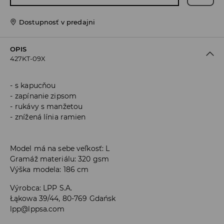
Dostupnosť v predajni
OPIS
427KT-09X
s kapucňou
zapínanie zipsom
rukávy s manžetou
znížená línia ramien
Model má na sebe veľkosť: L
Gramáž materiálu: 320 gsm
Výška modela: 186 cm
Výrobca
:
LPP S.A.
Łąkowa 39/44, 80-769 Gdańsk
lpp@lppsa.com