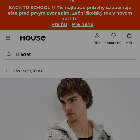
BACK TO SCHOOL
📒
Tie najlepšie príbehy sa začínajú
ešte pred prvým zvonením. Začni školský rok v novom
outfite!
Pre ňu
Pre neho
Obľúbené
Účet
Košík
Hľadať
Oversize, loose