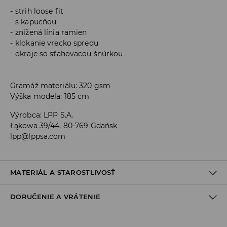
strih loose fit
s kapucňou
znížená línia ramien
klokanie vrecko spredu
okraje so sťahovacou šnúrkou
Gramáž materiálu: 320 gsm
Výška modela: 185 cm
Výrobca
:
LPP S.A.
Łąkowa 39/44, 80-769 Gdańsk
lpp@lppsa.com
MATERIÁL A STAROSTLIVOSŤ
DORUČENIE A VRÁTENIE
PRVÝ MATERIÁL
:
60% BAVLNA, 40% POLYESTER
VÝROBOK SA NESMIE BIELIŤ
Zásada dodania