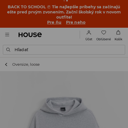
BACK TO SCHOOL
📒
Tie najlepšie príbehy sa začínajú
ešte pred prvým zvonením. Začni školský rok v novom
outfite!
Pre ňu
Pre neho
Obľúbené
Účet
Košík
Hľadať
Oversize, loose