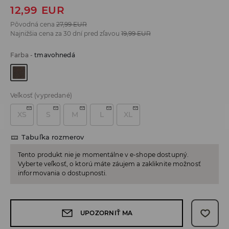
12,99
EUR
Pôvodná cena
27,99
EUR
Najnižšia cena za 30 dní pred zľavou
19,99
EUR
Farba
-
tmavohnedá
Veľkosť
(vypredané)
XS
S
M
L
XL
Tabuľka rozmerov
Tento produkt nie je momentálne v e-shope dostupný.
Vyberte veľkosť, o ktorú máte záujem a zakliknite možnosť
informovania o dostupnosti.
UPOZORNIŤ MA