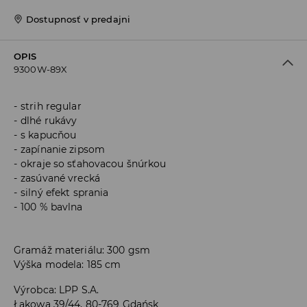
Dostupnosť v predajni
OPIS
9300W-89X
strih regular
dlhé rukávy
s kapucňou
zapínanie zipsom
okraje so sťahovacou šnúrkou
zasúvané vrecká
silný efekt sprania
100 % bavlna
Gramáž materiálu: 300 gsm
Výška modela: 185 cm
Výrobca
:
LPP S.A.
Łąkowa 39/44, 80-769 Gdańsk