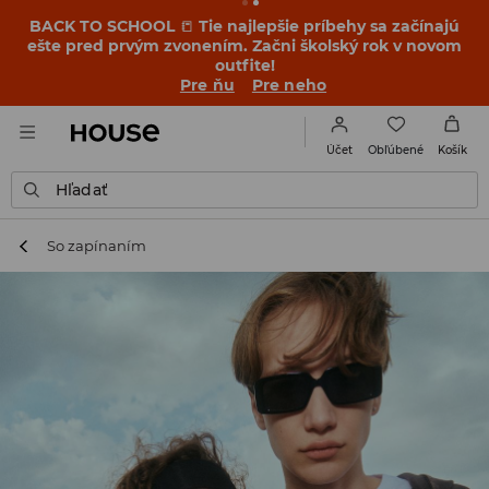
BACK TO SCHOOL
📒
Tie najlepšie príbehy sa začínajú
ešte pred prvým zvonením. Začni školský rok v novom
outfite!
Pre ňu
Pre neho
Obľúbené
Účet
Košík
Hľadať
So zapínaním