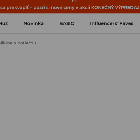
hy sa začínajú ešte pred prvým zvonením. Začni školský rok 
Muž
Novinka
BASIC
Influencers' Faves
Mikina s potlačou