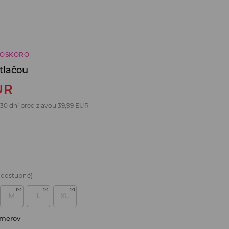
ČOSKORO
tlačou
UR
 30 dní pred zľavou
39,99
EUR
 dostupné)
M
L
XL
zmerov