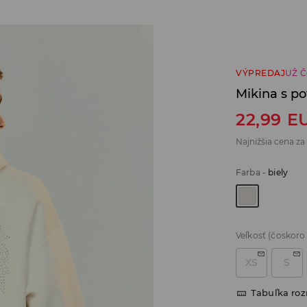
VÝPREDAJ
UŽ 
Mikina s po
22,99
E
Najnižšia cena za
Farba
-
biely
Veľkosť
(čoskoro
XS
S
Tabuľka ro