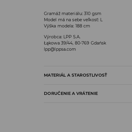
Gramáž materiálu: 310 gsm
Model má na sebe veľkosť: L
Výška modela: 188 cm
Výrobca
:
LPP S.A.
Łąkowa 39/44, 80-769 Gdańsk
lpp@lppsa.com
MATERIÁL A STAROSTLIVOSŤ
PRVÝ MATERIÁL
:
60% BAVLNA, 40% POLYESTER
DORUČENIE A VRÁTENIE
VÝROBOK SA NESMIE BIELIŤ
Zásada dodania
NEŽEHLIŤ POTLAČ A APLIKÁCIE
Osobný odber v predajni
PRAŤ V PRÁČKE, MAX. TEPLOTA 30°C, Š
ZADARMO