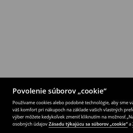
Produkty môžeš bezplatne vrátiť do 30 d
House alebo využitím ostatných spôsobov 
⟶
Pravidlá vrátenia
Povolenie súborov „cookie“
Používame cookies alebo podobné technológie, aby sme vám
váš komfort pri nákupoch na základe vašich vlastných pref
výber môžete kedykoľvek zmeniť kliknutím na možnosť „Nas
osobných údajov
Zásadu týkajúcu sa súborov „cookie“
a