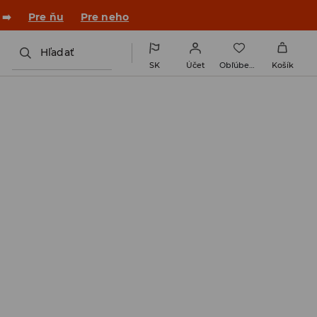
v novom outfite!
Pre ňu
Pre neho
Hľadať
SK
Účet
Obľúbené
Košík