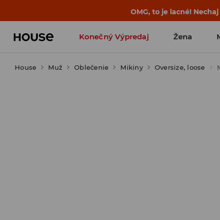
BACK TO SCHOOL 🎒 Tie najlepšie príbe
Konečný Výpredaj
Žena
House
Muž
Oblečenie
Mikiny
Oversize, loose