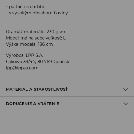
potlač na chrbte
s vysokým obsahom bavlny
Gramáž materiálu: 230 gsm
Model má na sebe veľkosť: L
Výška modela: 186 cm
Výrobca
:
LPP S.A.
Łąkowa 39/44, 80-769 Gdańsk
lpp@lppsa.com
MATERIÁL A STAROSTLIVOSŤ
DORUČENIE A VRÁTENIE
PRVÝ MATERIÁL
:
60% BAVLNA, 40% POLYESTER
VÝROBOK SA NESMIE BIELIŤ
Zásada dodania
NEŽEHLIŤ POTLAČ A APLIKÁCIE
Osobný odber v predajni