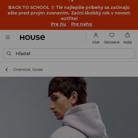
BACK TO SCHOOL
📒
Tie najlepšie príbehy sa začínajú
ešte pred prvým zvonením. Začni školský rok v novom
outfite!
Pre ňu
Pre neho
Obľúbené
Účet
Košík
Hľadať
Oversize, loose