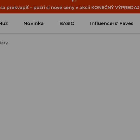
 sa prekvapiť – pozri si nové ceny v akcii KONEČNÝ VÝPREDAJ
Muž
Novinka
BASIC
Influencers' Faves
šaty