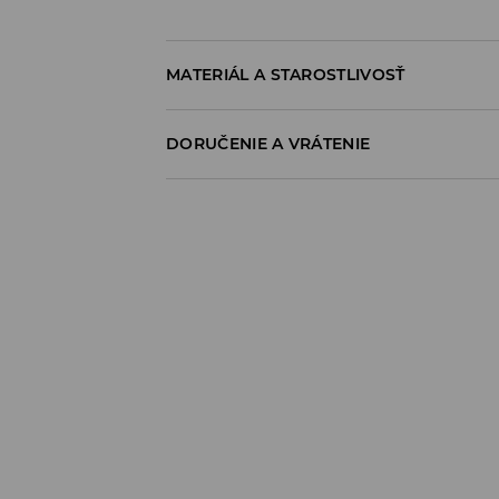
MATERIÁL A STAROSTLIVOSŤ
95% POLYESTER, 5% ELASTAN
DORUČENIE A VRÁTENIE
Zásada dodania
Osobný odber v predajni
ZADARMO
1-6 pracovné dni
SPS balíkovo (Online platba)
do 37 EUR - 2,99 EUR (vrátane DPH)
nad 37 EUR -
ZADARMO
1-6 pracovné dni
Packeta výdajné miesto (Online platba)
do 37 EUR - 3,49 EUR (vrátane DPH)
nad 37 EUR -
ZADARMO
1-6 pracovné dni