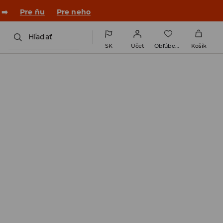
 ➡️
Pre ňu
Pre neho
Hľadať
SK
Účet
Obľúbené
Košík