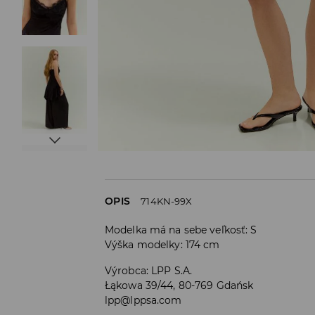
OPIS
714KN-99X
Modelka má na sebe veľkosť: S
Výška modelky: 174 cm
Výrobca
:
LPP S.A.
Łąkowa 39/44, 80-769 Gdańsk
lpp@lppsa.com