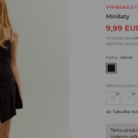
VÝPREDAJ
UŽ 
Minišaty
9,99
EU
Pôvodná cena
29
Najnižšia cena za
Farba
-
čierna
Veľkosť
(čoskoro
XS
S
Tabuľka ro
Tento produ
Vyberte veľk