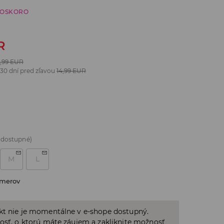
ČOSKORO
R
,99
EUR
 30 dní pred zľavou
14,99
EUR
 dostupné)
M
L
zmerov
kt nie je momentálne v e-shope dostupný.
osť, o ktorú máte záujem a zakliknite možnosť