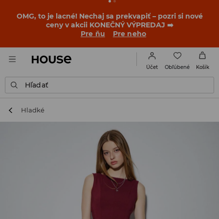
OMG, to je lacné! Nechaj sa prekvapiť – pozri si nové
ceny v akcii KONEČNÝ VÝPREDAJ ➡️
Pre ňu
Pre neho
Obľúbené
Účet
Košík
Hľadať
Hladké