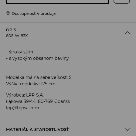
Dostupnosť v predajni
OPIS
805IW-83X
široký strih
s vysokým obsahom bavlny
Modelka má na sebe veľkosť: S
Výška modelky: 175 cm
Výrobca
:
LPP S.A.
Łąkowa 39/44, 80-769 Gdańsk
lpp@lppsa.com
MATERIÁL A STAROSTLIVOSŤ