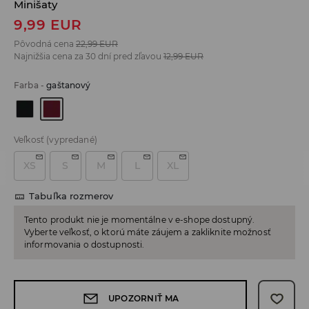
Minišaty
9,99
EUR
Pôvodná cena
22,99
EUR
Najnižšia cena za 30 dní pred zľavou
12,99
EUR
Farba
-
gaštanový
Veľkosť
(vypredané)
XS
S
M
L
XL
Tabuľka rozmerov
Tento produkt nie je momentálne v e-shope dostupný.
Vyberte veľkosť, o ktorú máte záujem a zakliknite možnosť
informovania o dostupnosti.
UPOZORNIŤ MA