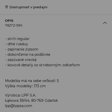
Dostupnosť v predajni
OPIS
7827Z-99X
strih regular
dlhé rukávy
zapínanie zipsom
dokončenie na podšívke
zasúvané vrecká
kovové detaily so strieborným odtieňom
Modelka má na sebe veľkosť: S
Výška modelky: 173 cm
Výrobca
:
LPP S.A.
Łąkowa 39/44, 80-769 Gdańsk
lpp@lppsa.com