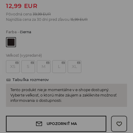
12,99
EUR
Pôvodná cena
39,99
EUR
Najnižšia cena za 30 dní pred zľavou
15,99
EUR
Farba
-
čierna
Veľkosť
(vypredané)
XS
S
M
L
XL
Tabuľka rozmerov
Tento produkt nie je momentálne v e-shope dostupný.
Vyberte veľkosť, o ktorú máte záujem a zakliknite možnosť
informovania o dostupnosti.
UPOZORNIŤ MA