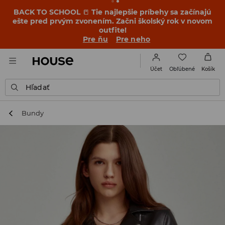
BACK TO SCHOOL
📒
Tie najlepšie príbehy sa začínajú
ešte pred prvým zvonením. Začni školský rok v novom
outfite!
Pre ňu
Pre neho
Obľúbené
Účet
Košík
Hľadať
Bundy