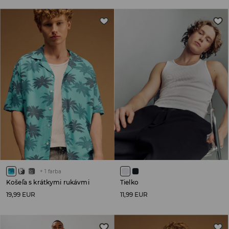
+
1
farba
Košeľa s krátkymi rukávmi
Tielko
19,99 EUR
11,99 EUR