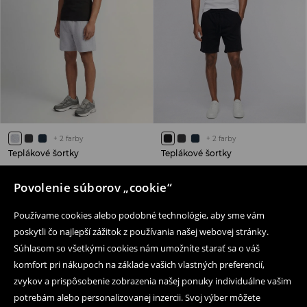
+
2
farby
+
2
farby
Teplákové šortky
Teplákové šortky
17,99 EUR
17,99 EUR
Povolenie súborov „cookie“
Používame cookies alebo podobné technológie, aby sme vám
poskytli čo najlepší zážitok z používania našej webovej stránky.
Súhlasom so všetkými cookies nám umožníte starať sa o váš
Následujte nás
komfort pri nákupoch na základe vašich vlastných preferencií,
zvykov a prispôsobenie zobrazenia našej ponuky individuálne vašim
potrebám alebo personalizovanej inzercii. Svoj výber môžete
Pomoc a kontakt