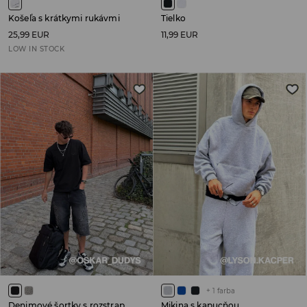
Košeľa s krátkymi rukávmi
Tielko
25,99 EUR
11,99 EUR
LOW IN STOCK
+
1
farba
Denimové šortky s rozstrapkanými lemami
Mikina s kapucňou