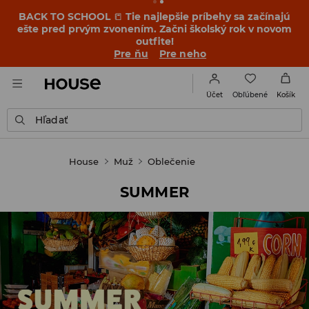
BACK TO SCHOOL
📒
Tie najlepšie príbehy sa začínajú
ešte pred prvým zvonením. Začni školský rok v novom
outfite!
Pre ňu
Pre neho
Obľúbené
Účet
Košík
Hľadať
House
Muž
Oblečenie
SUMMER