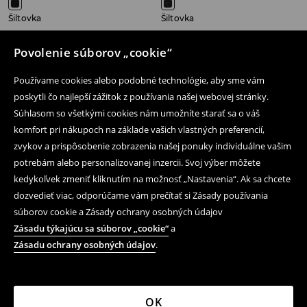
Šiltovka
Šiltovka
12,99 EUR
12,99 EUR
Povolenie súborov „cookie“
Používame cookies alebo podobné technológie, aby sme vám
poskytli čo najlepší zážitok z používania našej webovej stránky.
Súhlasom so všetkými cookies nám umožníte starať sa o váš
Následujte nás
komfort pri nákupoch na základe vašich vlastných preferencií,
zvykov a prispôsobenie zobrazenia našej ponuky individuálne vašim
potrebám alebo personalizovanej inzercii. Svoj výber môžete
Pomoc a kontakt
kedykoľvek zmeniť kliknutím na možnosť „Nastavenia“. Ak sa chcete
dozvedieť viac, odporúčame vám prečítať si Zásady používania
Nákup produktov on-line
súborov cookie a Zásady ochrany osobných údajov
Obchodné podmienky a ochrana osobných údajov
Zásadu týkajúcu sa súborov „cookie“
a
Zásadu ochrany osobných údajov
.
Právne záležitosti
LPP
OK