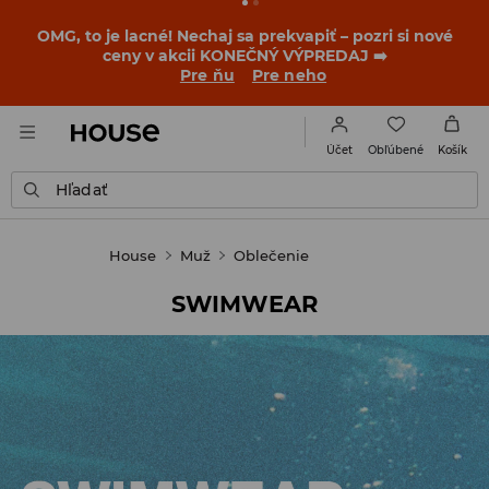
BACK TO SCHOOL
📒
Tie najlepšie príbehy sa začínajú
ešte pred prvým zvonením. Začni školský rok v novom
outfite!
Pre ňu
Pre neho
Obľúbené
Účet
Košík
Hľadať
House
Muž
Oblečenie
SWIMWEAR