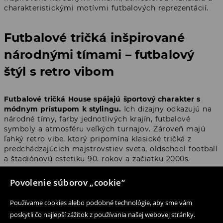
charakteristickými motívmi futbalových reprezentácií.
Futbalové tričká inšpirované
národnými tímami – futbalový
štýl s retro vibom
Futbalové tričká House spájajú športový charakter s
módnym prístupom k stylingu.
Ich dizajny odkazujú na
národné tímy, farby jednotlivých krajín, futbalové
symboly a atmosféru veľkých turnajov. Zároveň majú
ľahký retro vibe, ktorý pripomína klasické tričká z
predchádzajúcich majstrovstiev sveta, oldschool football
a štadiónovú estetiku 90. rokov a začiatku 2000s.
Povolenie súborov „cookie“
Futbalové tričká House možno najlepšie opísať ako
moderné futbalové tričká s retro vibom
– inšpirované
históriou futbalu, ale navrhnuté tak, aby zapadli do
Používame cookies alebo podobné technológie, aby sme vám
aktuálnych streetwearových trendov. Práve preto dobre
poskytli čo najlepší zážitok z používania našej webovej stránky.
vyzerajú s džínsami, širokými nohavicami, teniskami,