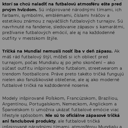
ktorí sa chcú naladiť na futbalovú atmosféru ešte pred
prvým hvizdom.
Sú inšpirované národnými tímami, ich
farbami, symbolmi, emblémami, číslami hráčov a
estetikou známou z najväčších futbalových turnajov. Sú
navrhnuté na fandenie, sledovanie zápasov s kamarátmi,
prežívanie futbalových emócií, ale aj na každodenné
outfity v mestskom štýle.
Tričká na Mundial nemusíš nosiť iba v deň zápasu.
Ak
máš rád futbalový štýl, môžeš si ich obliecť pred
turnajom, počas Mundialu aj po jeho skončení – ako
súčasť outfitu inšpirovaného futbalom, streetwearom a
trendom footballcore. Práve preto takéto tričká fungujú
nielen ako fanúšikovské oblečenie, ale aj ako moderné
futbalové tričká na každodenné nosenie.
Modely inšpirované Poľskom, Francúzskom, Brazíliou,
Argentínou, Portugalskom, Nemeckom, Anglickom a
Španielskom ti umožnia ukázať futbalové emócie viac
lifestyle spôsobom.
Nie sú to oficiálne zápasové tričká
ani fanclubové produkty
, ale futbalové tričká
inšpirované národnými tímami, atmosférou Mundialu a