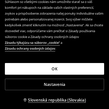
Súhlasom so všetkými cookies nám umožníte starať sa o váš
cargo šortkami, mikinou alebo športovou bundou.
komfort pri nákupoch na základe vašich vlastných preferencií,
zvykov a prispôsobenie zobrazenia našej ponuky individuálne vašim
V kolekcii nájdeš strihy s polo golierom, klasické tričká s
potrebám alebo personalizovanej inzercii. Svoj výber môžete
okrúhlym výstrihom aj modely s výstrihom do V.
Vynikajú kontrastnými detailmi, dynamickými vzormi,
kedykoľvek zmeniť kliknutím na možnosť „Nastavenia“. Ak sa chcete
vyšívanými emblémami, číslami na chrbte a farbami
dozvedieť viac, odporúčame vám prečítať si Zásady používania
spájanými s konkrétnymi národnými tímami. Sú to
súborov cookie a Zásady ochrany osobných údajov
tričká, ktoré môžeš nosiť ako fanúšikovský outfit, ale aj
Zásadu týkajúcu sa súborov „cookie“
a
ako každodennú súčasť šatníka v duchu footballcore.
Zásadu ochrany osobných údajov
.
Pred Mundialom, počas Mundialu
aj po ňom – ako nosiť futbalové
OK
tričká?
Nastavenia
Tričká inšpirované národnými tímami môžeš nosiť počas
celej sezóny futbalových emócií.
Pred Mundialom
fungujú ako prvok outfitu, ktorý buduje atmosféru
Slovenská republika (Slovakia)
blížiaceho sa turnaja. Počas Mundialu sú dobrou voľbou
na sledovanie zápasov s kamarátmi, domácu párty, výlet