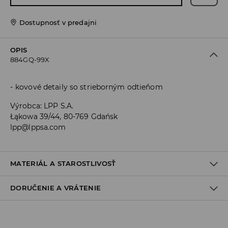
Dostupnosť v predajni
OPIS
884GQ-99X
kovové detaily so strieborným odtieňom
Výrobca
:
LPP S.A.
Łąkowa 39/44, 80-769 Gdańsk
lpp@lppsa.com
MATERIÁL A STAROSTLIVOSŤ
DORUČENIE A VRÁTENIE
PRVÁ POLOŹKA
:
100% POLYURETÁN
Zásada dodania