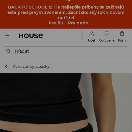
BACK TO SCHOOL
📒
Tie najlepšie príbehy sa začínajú
ešte pred prvým zvonením. Začni školský rok v novom
outfite!
Pre ňu
Pre neho
Obľúbené
Účet
Košík
Hľadať
Peňaženky, opasky