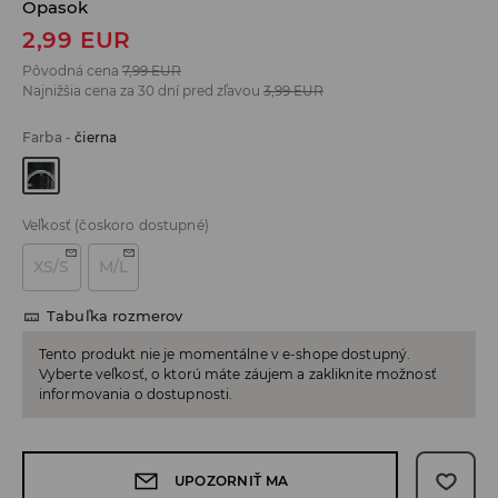
Opasok
2,99
EUR
Pôvodná cena
7,99
EUR
Najnižšia cena za 30 dní pred zľavou
3,99
EUR
Farba
-
čierna
Veľkosť
(čoskoro dostupné)
XS/S
M/L
Tabuľka rozmerov
Tento produkt nie je momentálne v e-shope dostupný.
Vyberte veľkosť, o ktorú máte záujem a zakliknite možnosť
informovania o dostupnosti.
UPOZORNIŤ MA